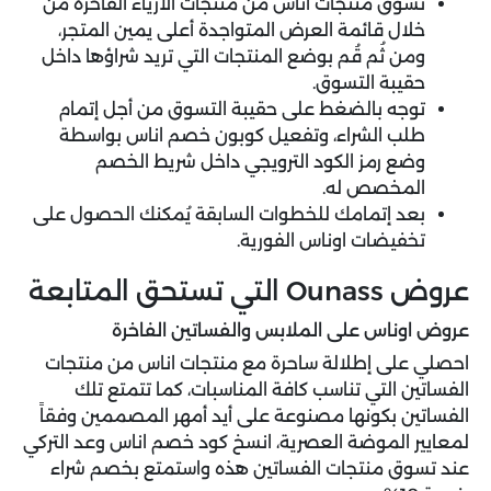
تسوق منتجات اناس من منتجات الأزياء الفاخرة من
خلال قائمة العرض المتواجدة أعلى يمين المتجر،
ومن ثُم قُم بوضع المنتجات التي تريد شراؤها داخل
حقيبة التسوق.
توجه بالضغط على حقيبة التسوق من أجل إتمام
طلب الشراء، وتفعيل كوبون خصم اناس بواسطة
وضع رمز الكود الترويجي داخل شريط الخصم
المخصص له.
بعد إتمامك للخطوات السابقة يُمكنك الحصول على
تخفيضات اوناس الفورية.
عروض Ounass التي تستحق المتابعة
عروض اوناس على الملابس والفساتين الفاخرة
احصلي على إطلالة ساحرة مع منتجات اناس من منتجات
الفساتين التي تناسب كافة المناسبات، كما تتمتع تلك
الفساتين بكونها مصنوعة على أيد أمهر المصممين وفقاً
لمعايير الموضة العصرية، انسخ كود خصم اناس وعد التركي
عند تسوق منتجات الفساتين هذه واستمتع بخصم شراء