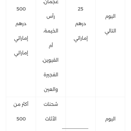
عجمان،
500
25
اليوم
رأس
درهم
درهم
التالي
الخيمة،
إماراتي
إماراتي
أم
إماراتي
القيوين،
الفجيرة
والعين
شحنات
أكثر من
اليوم
الأثاث
500
__________