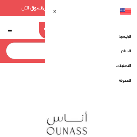
أقوى عروض فارفيتش حتى 70% الآن!
تسوق الآن
الرئيسية
بحث
المتاجر
التصنيفات
الرئيسية
المتاجر
اناس - Ounass
المدونة