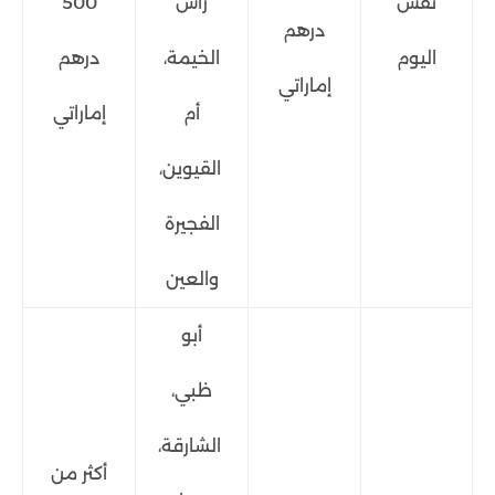
نفس
رأس
500
درهم
اليوم
الخيمة،
درهم
إماراتي
أم
إماراتي
القيوين،
الفجيرة
والعين
أبو
ظبي،
الشارقة،
أكثر من