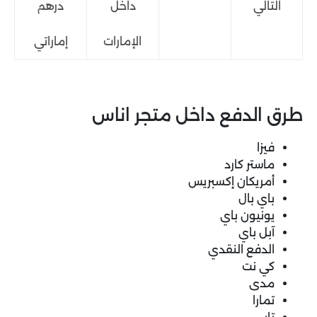
التالي
داخل
درهم
الإمارات
إماراتي
طرق الدفع داخل متجر اناس
فيزا
ماستر كارد
أمريكان إكسبريس
باي بال
يونيون باي
آبل باي
الدفع النقدي
كي نت
مدى
تمارا