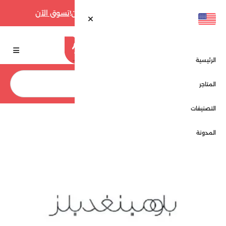
أقوى عروض فارفيتش حتى 70% الآن!
تسوق الآن
الرئيسية
بحث
المتاجر
التصنيفات
الرئيسية
المتاجر
بلومينغديلز - Bloomingdales
المدونة