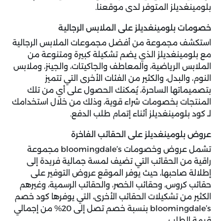
بلومينغديلز المتوفر لدى موقعنا.
خصومات بلومينغديلز على الملابس الرجالية
استكشف مجموعة من أفضل مجموعات الملابس الرجالية
مع بلومينغديلز الذي يضم تشكيلة كبيرة ومتنوعة من
الملابس الرياضية، والمعاطف والجاكيتات، والجينز، وملابس
النوم، والبدل، والكثير من الفئات الأخرى التي تتميز
بتصميماتها الساحرة، يُمكنك الحصول على أي من تلك
المنتجات بخصومات شراء قوية، وذلك من خلال استخدامك
لـ كود بلومينغديلز أثناء إتمام طلب الدفع.
عروض بلومينغديلز على الحقائب الفاخرة
تشمل عروض وخصومات bloomingdale’s مجموعة
راقية من الحقائب التي تضيف لمسة جمالية فريدة إلى
إطلالة صاحبها، حيث يوفر الموقع عروض التوفير على
حقائب كروس، وحقائب الخصر، والحقائب الرسمية، وغيرهم
الكثير من تشكيلات الحقائب الأخرى، التي يوفرها كود خصم
bloomingdale’s بنسبة خصم تصل إلى 20% من إجمالي
قيمة الطلب.