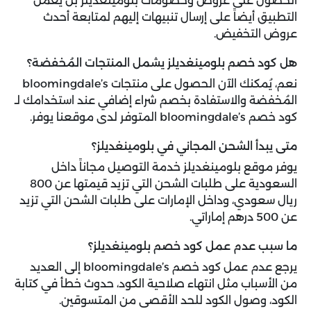
الحصول على عروض وخصومات بلومينغديلز بل يعمل
التطبيق أيضاً على إرسال تنبيهات إليهم لمتابعة أحدث
عروض التخفيض.
هل كود خصم بلومينغديلز يشمل المنتجات المُخفضة؟
نعم، يُمكنك الآن الحصول على منتجات bloomingdale’s
المُخفضة والاستفادة بخصم شراء إضافي عند استخدامك لـ
كود خصم bloomingdale’s المتوفر لدى موقعنا يوفر.
متى يبدأ الشحن المجاني في بلومينغديلز؟
يوفر موقع بلومينغديلز خدمة التوصيل مجاناً داخل
السعودية على طلبات الشحن التي تزيد قيمتها عن 800
ريال سعودي، وداخل الإمارات على طلبات الشحن التي تزيد
عن 500 درهم إماراتي.
ما سبب عدم عمل كود خصم بلومينغديلز؟
يرجع عدم عمل كود خصم bloomingdale’s إلى العديد
من الأسباب مثل انتهاء صلاحية الكود، حدوث خطأ في كتابة
الكود، وصول الكود للحد الأقصى من المتسوقين.