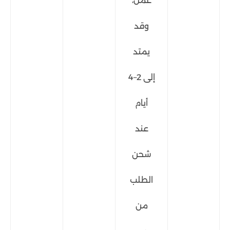
عمل،
وقد
يمتد
إلى 2–4
أيام
عند
شحن
الطلب
من