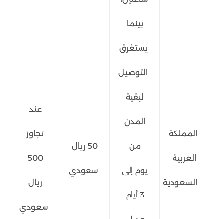
بينما
يستغرق
التوصيل
لبقية
عند
المدن
المملكة
تجاوز
من
50 ريال
العربية
500
يوم إلى
سعودي
السعودية
ريال
3 أيام
سعودي