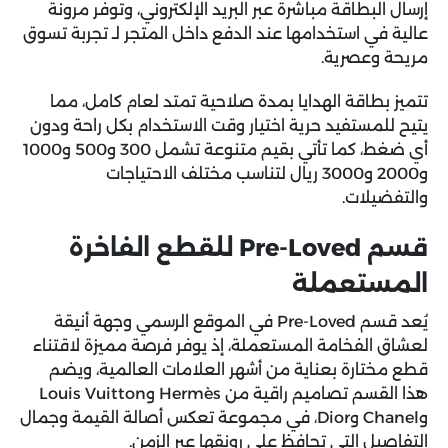
إرسال البطاقة مباشرة عبر البريد الإلكتروني، وتوفر مرونة
عالية في استخدامها عند الدفع داخل المتجر لـ تجربة تسوق
مريحة وعصرية.
تتميز بطاقة الهدايا بمدة صلاحية تمتد لعام كامل، مما
يتيح للمستفيد حرية اختيار وقت الاستخدام بكل راحة ودون
أي ضغط، كما تأتي بقيم متنوعة تشمل 300 و500 و1000
و2000 و3000 ريال لتناسب مختلف الاحتياجات
والتفضيلات.
قسم Pre-Loved للقطع الفاخرة
المستعملة
يُعد قسم Pre-Loved في الموقع الرسمي وجهة أنيقة
لعشاق الفخامة المستعملة، إذ يوفر فرصة مميزة لاقتناء
قطع مختارة بعناية من أشهر العلامات العالمية، ويضم
هذا القسم تصاميم راقية من Hermès وLouis Vuitton
وChanel وDior، في مجموعة تعكس أصالة القيمة وجمال
التفاصيل التي تحافظ على رونقها عبر الزمن.