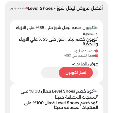
أفضل عروض ليفل شوز - Level Shoes
28 مستخدم اليوم
كوبون خصم ليفل شوز حتى 55% علي الازياء
والاحذية
7 مستخدم اليوم
قيمة الخصم: حتى 50%
عرض المزيد
PP61
نسخ الكوبون
كود خصم Level Shoes فعال 100% على
المنتجات المضافة حديثا