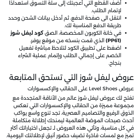
أضف القطع التي أعجبتك إلى سلة التسوق استعدادًا
لإتمام الطلب.
انتقل الى صفحة الدفع، ثم أدخل بيانات الشحن وحدد
طريقة الدفع المناسبة لك.
في خانة الكوبون المخصصة، الصق
كود ليفل شوز
(PP61)
الذي قمت بنسخه من موقع يوفر.
اضغط على تطبيق الكود لتلاحظ مباشرة تفعيل
الخصم على إجمالي الطلب وإتمام عملية الشراء
بنجاح.
عروض ليفل شوز التي تستحق المتابعة
عروض Level Shoes على الحقائب والإكسسوارات
تفتح لك
عروض ليفل شوز
عالم من الأناقة المتجددة مع
مجموعة مميزة من الحقائب والإكسسوارات التي تعكس
الذوق الرفيع والتصاميم العصرية، تجد تنوع واسع يواكب
أحدث صيحات الموضة العالمية ليمنحك إطلالة متكاملة
في كل مناسبة، وتأتي هذه العروض لـ تجعل اختياراتك أكثر
تميز مع لمسات فاخرة تضيف حضور أنيق لإطلالتك اليومية.