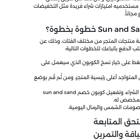
مستخدميه امتيازات شراء فريدة مثل التخفيضات
مجاناً.
فة منتجات المتجر من مختلف الفئات، وذلك عن
لب الدفع باتباعك للخطوات التالية:
ط على خيار نسخ الكوبون الذي سيعمل على
تواجد أعلى رئيسية المتجر، ومن ثُم قُم بوضع
توجه بالضغط على حقيبة التسوق من أجل إتمام طلب الشراء، وتفعيل كوبون خصم sun and sand
المخصص له.
صومات الشمس والرمال اليومية.
قة والتمرين