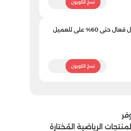
KBZ1
نسخ الكوبون
كود الشمس والرمال فعال حتى 60% على للعميل
KBZ1
نسخ الكوبون
فر
تجات الرياضية المُختارة