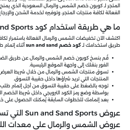
المتجر لـ كوبون خصم الشمس والرمال السعودية الذي يمنح 
الفعالة لكافة منتجات المتجر، وتوفيره لخدمة الشحن والإرجاع 
ما هي طريقة استخدام كود Sun and Sand Sports خطوة بخطوة؟
اكتشف الآن تخفيضات الشمس والرمال الفعالة باستمرار لكا
طريق استخدامك لـ
كود خصم sun and sand
أثناء إتمام ط
قُم بنسخ كوبون خصم الشمس والرمال عن طريق الضغ
الفور بنقلك إلى واجهة الموقع الرئيسية.
تسوق منتجات الشمس والرمال من خلال شريط العرض الم
المنتجات التي تريد شراؤها داخل حقيبة التسوق.
بواسطة وضع رمز الكود الترويجي داخل شريط الخصم 
بعد إتمامك للخطوات السابقة يُمكنك الحصول على خ
عروض Sun and Sand Sports التي تستحق المتابعة
عروض الشمس والرمال على معدات الليا