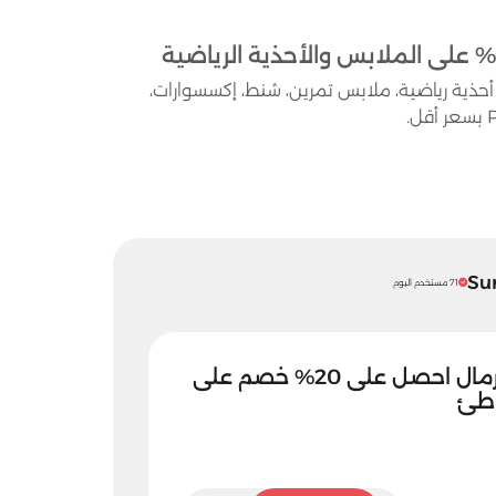
ذية رياضية، ملابس تمرين، شنط، إكسسوارات،
71 مستخدم اليوم
كوبون الشمس والرمال احصل على 20% خصم على
اطئ