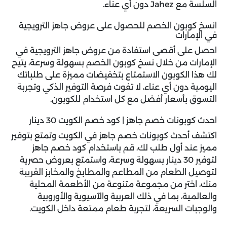
السلسة مع Jahez دون أي عناء.
انسخ كوبون الخصم للحصول على عروض جاهز الترويجية
في الإمارات
احصل على أقصى استفادة من عروض جاهز الترويجية في
الإمارات من خلال نسخ كوبون الخصم بسهولة وسرعة، يتيح
لك هذا الكوبون الاستمتاع بتخفيضات مميزة على طلباتك
اليومية دون أي عناء، لا تفوت فرصة التوفير الذكي وتجربة
التسوق بأسعار أفضل مع كل استخدام للكوبون.
احدث كوبونات خصم جاهز | كود خصم الكويت 30 دينار
اكتشف أحدث كوبونات خصم جاهز في الكويت وتمتع بتوفير
مميز عند أول طلب لك، قم باستخدام
كود خصم جاهز
لتوفير 30 دينار بسهولة وسرعة، واستمتع بعروض حصرية
لتوصيل الطعام من المطاعم والمطابخ والمخابز القريبة
منك، اختر من مجموعة متنوعة من الأطعمة المحلية
والعالمية، بما في ذلك العربية والآسيوية والأوروبية
والوجبات السريعة، لتجربة طعام ممتعة داخل الكويت.