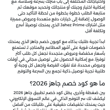
واحتياجاتك المختلفة إلى باب منزلك بسرعة وسلاسة، مع
إمكانية اختيار وجبتك أو منتجاتك وتحديد موقعك ثم
متابعة الطلب خطوة بخطوة من لحظة التأكيد حتى
الوصول، إضافة إلى خيارات دفع متعددة وعروض مميزة
مثل اشتراك Jahez Prime الذي يمنحك توصيلاً أسرع
وتكلفة أقل.
ابدأ تجربة طلبك بذكاء مع
كوبون خصم جاهز
الذي يمنحك
خصومات قوية على أشهر المطاعم والمتاجر، لـ تستمتع
بأسعار مخفضة وعروض متجددة تجعل كل طلب أكثر
توفيرًا، مع إمكانية الحصول على توصيل مجاني في أوقات
وعروض محددة، فلا تفوّت الفرصة واجعل كل وجبة أو
طلبية تجربة توصيل ذكية تجمع بين السرعة والتوفير.
ما هو كود خصم جاهز 2026؟
بين ضغطة وأخرى، يطل
كود خصم تطبيق جاهز 2026
ليكشف لك سر التوفير الذكي في عالم التسوق الإلكتروني،
حيث يمنحك تخفيضات حقيقية على طلباتك من أفضل