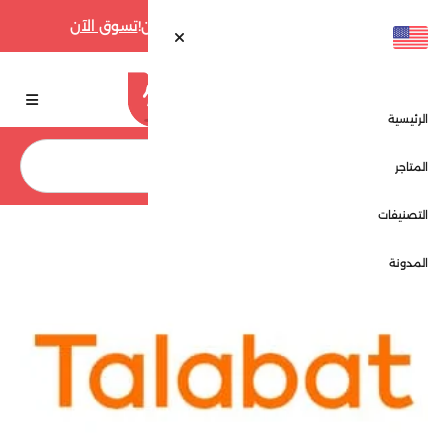
أقوى عروض فارفيتش حتى 70% الآن!
تسوق الآن
الرئيسية
بحث
المتاجر
التصنيفات
الرئيسية
المتاجر
طلبات - Talabat
المدونة