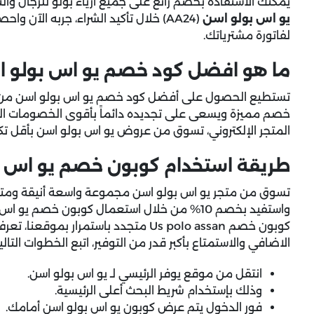
يمكنك الاستفادة بخصم رائع على جميع أزياء بولو للرجال وا
يو اس بولو اسن
(AA24)
لفاتورة مشترياتك.
ما هو افضل كود خصم يو اس بولو 
تستطيع الحصول على أفضل كود خصم يو اس بولو اسن م
خصم مميزة ويسعى على تجديده دائماً بأقوى الخصومات الف
المتجر الإلكتروني، تسوق من عروض يو اس بولو اسن بأقل تكلف
طريقة استخدام كوبون خصم يو اس ب
تسوق من متجر يو اس بولو اسن مجموعة واسعة أنيقة ومتميز
واستفيد بخصم 10% من خلال استعمال كوبون خصم يو
كوبون خصم Us polo assan متجدد باستمر
الاضافي والاستمتاع بأكبر قدر من التوفير، اتبع الخطوات التالية
انتقل من موقع يوفر الرئيسي لـ يو اس بولو اسن.
وذلك بإستخدام شريط البحث أعلى الرئيسية.
فور الدخول يتم عرض كوبون يو اس بولو اسن أمامك.