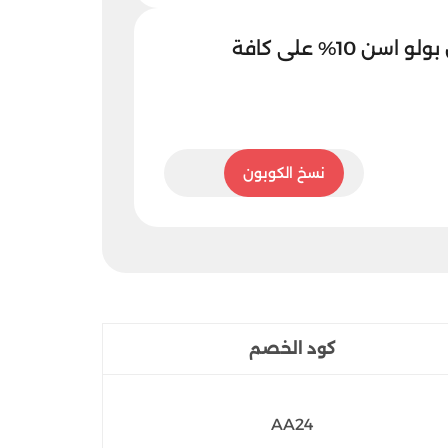
كوبون خصم يو اس بولو اسن 10% على كافة
HENDM
نسخ الكوبون
كود الخصم
AA24