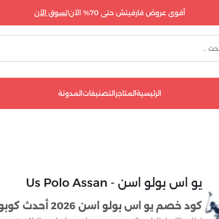
أقوى عروض فارفيتش حتى 70% الآن!
تسوق الآن
الرئيسية
المتاجر
التصنيفات
المدونة
يو اس بولو اسن - Us Polo Assan
كود خصم يو اس بولو اسن 2026 أحدث كوبونات Us polo Assan بنسبة 10%