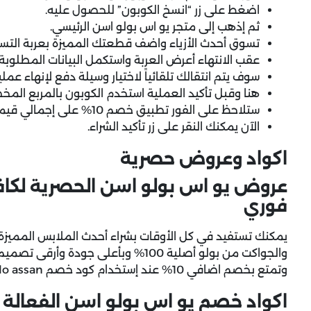
اضغط على زر “انسخ الكوبون” للحصول عليه.
ثم إذهب إلى متجر يو اس بولو اسن الرئيسي.
تسوق أحدث الأزياء واضف قطعتك المميزة بعربة التس
عقب الانتهاء أعرض العربة واستكمل البيانات المطلوبة.
سوف يتم انتقالك تلقائياً لاختيار وسيلة دفع لإنهاء عملية
هنا وقبل تأكيد العملية استخدم الكوبون بالمربع الم
ستلاحظ على الفور تطبيق خصم 10% على إجمالي قيمة المشتريات.
الآن يمكنك النقر على زر تأكيد الشراء.
اكواد وعروض حصرية
فوري
يمكنك تستفيد في كل الأوقات بشراء أحدث الملابس المميزة من
والجواكت من بولو أصلية 100% وبأعلى 
وتمتع بخصم اضافي 10% عند إستخدام كود خصم Us polo assan المتوفر لدينا.
اكواد خصم يو اس بولو اسن الفعالة 