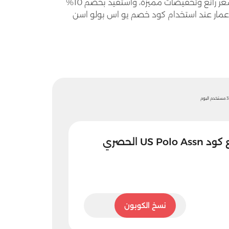
اطلب الآن إطلالات الموسم من يو اس بولو اسن الإلكتروني بسعر رائع وتخفيضات مميزة، واستفيد بخصم 10%
الأعمار عند استخدام كود خصم يو اس بولو اسن
خدم اليوم
خصم حتى 30% مع كود US Polo Assn الحصري
AA24
نسخ الكوبون