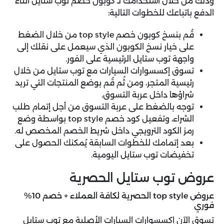
وذلك من خلال استخدامك لـ كوبون خصم توب ستايل أثناء
الدفع باتباعك للخطوات التالية:
قُم بنسخ كوبون خصم top style من خلال الضغط
على خيار نسخ الكوبون الذي سيعمل على نقلك إلى
واجهة توب ستايل الرئيسية على الفور.
تسوق إكسسوارات السيارات مع توب ستايل من خلال
رئيسية المتجر، ومن ثُم قُم بوضع المنتجات التي تريد
شراؤها داخل عربة التسوق.
توجه بالضغط على عربة التسوق من أجل إتمام طلب
الشراء، وتفعيل كود خصم top style بواسطة وضع
رمز الكود الترويجي داخل شريط الخصم المخصص له.
بعد إتمامك للخطوات السابقة يُمكنك الحصول على
تخفيضات توب ستايل اليومية.
عروض توب ستايل الحصرية
عروض top style الحصرية لكافة العملاء + خصم 10%
فوري
تسوق الآن إكسسوارات السيارات الأصلية مع توب ستايل