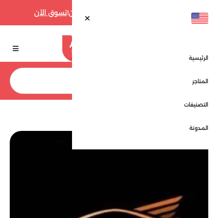
أقوى عروض فارفيتش حتى 70% الآن!
تسوق الآن
الرئيسية
بحث
المتاجر
التصنيفات
الرئيسية
المتاجر
توب ستايل - Top style
المدونة