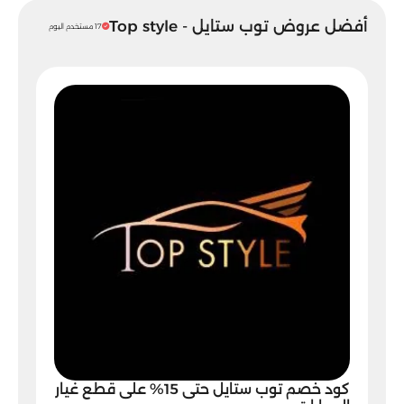
أفضل عروض توب ستايل - Top style
17 مستخدم اليوم
كود خصم توب ستايل حتى 15% على قطع غيار