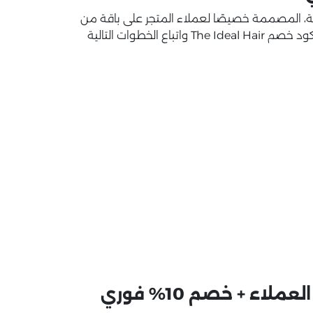
ية، المصممة خصيصًا لعملاء المتجر على باقة من
أفضل منتجات العناية بالشعر، كل ما عليك فعله هو استخدام كود خصم The Ideal Hair واتباع الخطوات التالية
ء + خصم 10% فوري