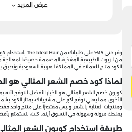
عرض المزيد
وفر حتى 15% على طلباتك من The Ideal Hair باستخدام
كود
من الزيوت الطبيعية المغذية، المصممة خصيصًا لمعالجة م
الكود متاح للعملاء في المملكة العربية السعودية ويُطبق بس
لماذا كود خصم الشعر المثالي هو الخي
كوبون خصم الشعر المثالي
هو الخيار الأفضل للتوفير لأنه ي
الأخرى، مما يعني توفير أكبر على مشترياتك، يمتاز الكود بش
ومنتجات العناية بالشعر، وليس مقتصرًا على منتج واحد فقط،
يمنحك مرونة وسهولة في التسوق أينما كنت، لتستمتع بأفضل
طريقة استخدام كوبون الشعر المثالي