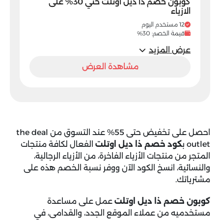
كوبون خصم ذا ديل اوتلت حتي 30% على
الازياء
12 مستخدم اليوم
قيمة الخصم: 30%
عرض المزيد
مشاهدة العرض
احصل على تخفيض حتى 55% عند التسوق من the deal
outlet ب
كود خصم ذا ديل
اوتلت
الفعال لكافة منتجات
المتجر من منتجات الأزياء الفاخرة، من الأزياء الرجالية،
والنسائية، انسخ الكود الآن ووفر نسبة الخصم هذه على
مشترياتك.
كوبون خصم ذا ديل اوتلت
عمل على مساعدة
مستخدميه من عملاء الموقع الجدد، والقدامى، في