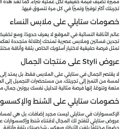
مميزة تضيف قيمة حقيقية لكل عملية شراء، كما تُعد هذه ا
تجربتك أكثر توفيرًا وتميزًا في كل مرة تتسوق فيها.
خصومات ستايلي على ملابس النساء
عالم الأناقة النسائية في الموقع لا يعرف حدودًا، ومع
تخفيض
تجدين فساتين وملابس عصرية تمنحك إطلالة متجددة تعكس
تمثل فرصة حقيقية لاختيار أسلوبك الخاص بثقة وأناقة مختل
عروض Styli على منتجات الجمال
لا يقتصر الجمال في ستايلي على الملابس فقط، بل يمتد إل
لمسة من التميز إلى تجربتك، من مستحضرات التجميل إلى الع
متعة وتنوعًا، إنها فرصة مثالية لتدليل نفسك بروتين جمال مت
خصومات ستايلي على الشنط والإكسسوا
الإكسسوارات في ستايلي ليست مجرد إضافات، بل هي لمسات ر
عروض ستايلي
لتفتح لك المجال لاقتناء شنط وإكسسوارات عص
حضورًا مختلفًا يلفت الأنظار ويعكس شخصيتك بثقة وأناقة.