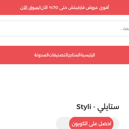
أقوى عروض فارفيتش حتى 70% الآن!
تسوق الآن
الرئيسية
المتاجر
التصنيفات
المدونة
ستايلي - Styli
AGC
احصل على الكوبون