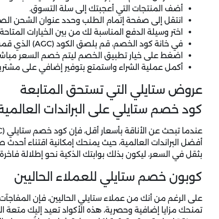
أضف المنتجات التي أعجبتك إلى سلة التسوق.
انتقل إلى صفحة إتمام الطلب وحدد عنوان الشحن الص
اختر وسيلة الدفع المناسبة لك من بين الخيارات المتاحة.
في خانة كود الخصم، قم بلصق الكود (
AGC
) الذي قمت
اضغط على خيار تطبيق الخصم ليتم خصم السعر مباشرة
أكمل عملية الشراء واستمتع بتوفير إضافي على مشتريا
عروض ستايلي التي تستحق المتابعة
كود خصم ستايلي على البراندات العالمية
عندما تبحث عن الأناقة بأسعار أقل، فإن كود خصم ستايلي (
C
أفضل البراندات العالمية، حيث يمنحك إمكانية اقتناء أحدث
بثقل في السعر، ليكون بذلك بوابتك الذكية نحو إطلالة فاخرة 
كوبون خصم ستايلي للعملاء الحاليين
على الرغم من أنك من عملاء ستايلي الحاليين، فإن المفاجآت
تمنحك مزايا إضافية وحصرية، هذه الأكواد تعيد إليك متعة