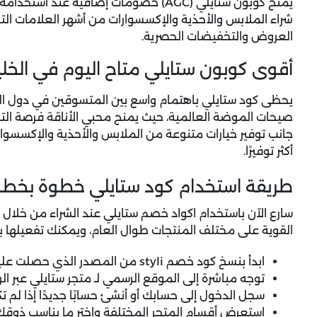
يمنح
كوبون ستايلي (
AGC
)
خصومات إضافية عند استخدامه عل
شراء الملابس والأحذية والإكسسوارات من أشهر العلامات التج
العروض والتخفيضات الحصرية.
أقوى كوبون ستايلي متاح اليوم في الخل
يحظى كود ستايلي باهتمام واسع بين المتسوقين في دول ا
صيحات الموضة العالمية، حيث يمنح محبي الأناقة فرصة التس
جانب توفير خيارات متنوعة من الملابس والأحذية والإكسسوارا
أكثر توفيرًا.
طريقة استخدام كود ستايلي خطوة بخط
سارع الآن باستخدام
اكواد خصم ستايلي
عند الشراء من خلال
القوية على مختلف المنتجات طوال العام، ويمكنك تفعيلها بسه
ابدأ بنسخ كود خصم styli من المصدر الذي حصلت عليه ليكون جاهزًا للاستخدام وقت الدفع.
توجه مباشرة إلى الموقع الرسمي لـ متجر ستايلي عبر ا
سجل الدخول إلى حسابك أو أنشئ حسابًا جديدًا إذا لم ت
استعرض أقسام المتجر المختلفة واختر ما يناسب ذوقك 