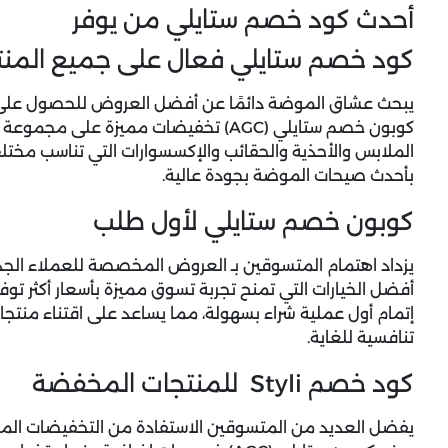
أحدث كود خصم ستايلي من يوفر
كود خصم ستايلي فعال على جميع المنتج
يبحث عشاق الموضة دائمًا عن أفضل العروض للحصول على إط
كوبون خصم ستايلي (
AGC
)
تخفيضات مميزة على مجموعة واس
الملابس والأحذية والحقائب والإكسسوارات التي تناسب مختل
بأحدث صيحات الموضة بجودة عالية.
كوبون خصم ستايلي لأول طلب
يزداد اهتمام المتسوقين بـ العروض المخصصة للعملاء الج
أفضل الخيارات التي تمنح تجربة تسوق مميزة بأسعار أكثر تو
إتمام أول عملية شراء بسهولة، مما يساعد على اقتناء منتجات
تنافسية للغاية.
كود خصم Styli للمنتجات المخفضة
يفضل العديد من المتسوقين الاستفادة من التخفيضات ال