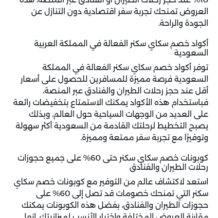
العروض تمنحك تجربة سفر اقتصادية دون التنازل عن
الجودة والراحة.
أكواد خصم سكاي سكنر الفعالة في المملكة العربية
السعودية
توفر
أكواد خصم سكاي سكنر
الفعالة في المملكة
السعودية فرصة مميزة للمسافرين للحصول على أسعار
أقل عند حجز رحلات الطيران والفنادق عبر المنصة،
فباستخدام هذه الأكواد يمكنك الاستمتاع بتخفيضات رائعة
على العديد من الوجهات السياحية حول العالم، وبذلك
يصبح التخطيط لرحلتك القادمة من السعودية أكثر سهولة
وتوفيرًا مع تجربة سفر ممتعة ومميزة.
كوبونات خصم سكاي سكنر حتى 60% على جميع حجوزات
رحلات الطيران والفنادق
استعد لاكتشاف عالم من التوفير مع كوبونات خصم سكاي
سكنر التي تمنحك خصومات قد تصل إلى 60% على
حجوزات الطيران والفنادق، بفضل هذه الكوبونات يمكنك
مقارنة العروض المختلفة واختيار الأنسب لميزانيتك، إنها