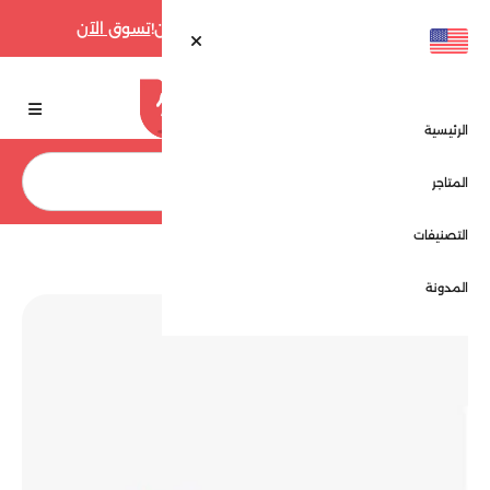
أقوى عروض فارفيتش حتى 70% الآن!
تسوق الآن
الرئيسية
بحث
المتاجر
التصنيفات
الرئيسية
المتاجر
سكاي سكانر - Sky Scanner
المدونة