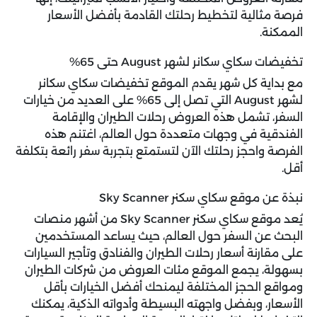
فرصة مثالية لتخطيط رحلتك القادمة بأفضل الأسعار
الممكنة.
تخفيضات سكاي سكانر لشهر August حتى 65%
مع بداية كل شهر يقدم الموقع
تخفيضات سكاي سكانر
لشهر August التي تصل إلى 65% على العديد من خيارات
السفر، تشمل هذه العروض رحلات الطيران والإقامة
الفندقية في وجهات متعددة حول العالم، اغتنم هذه
الفرصة واحجز رحلتك الآن لتستمتع بتجربة سفر رائعة بتكلفة
أقل.
نبذة عن موقع سكاي سكنر Sky Scanner
يُعد موقع سكاي سكنر Sky Scanner من أشهر منصات
البحث عن السفر حول العالم، حيث يساعد المستخدمين
على مقارنة أسعار رحلات الطيران والفنادق وتأجير السيارات
بسهولة، يجمع الموقع مئات العروض من شركات الطيران
ومواقع الحجز المختلفة ليمنحك أفضل الخيارات بأقل
الأسعار، وبفضل واجهته البسيطة وأدواته الذكية، يمكنك