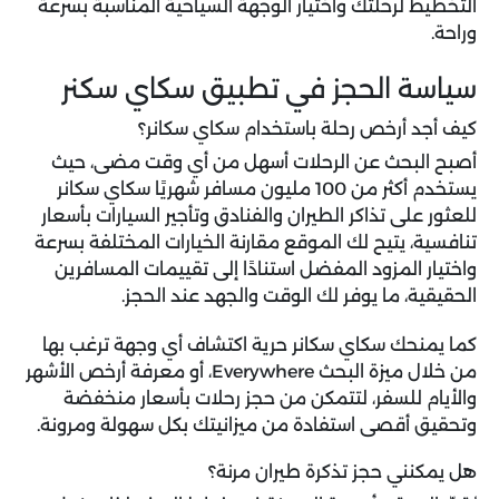
التخطيط لرحلتك واختيار الوجهة السياحية المناسبة بسرعة
وراحة.
سياسة الحجز في تطبيق سكاي سكنر
كيف أجد أرخص رحلة باستخدام سكاي سكانر؟
أصبح البحث عن الرحلات أسهل من أي وقت مضى، حيث
يستخدم أكثر من 100 مليون مسافر شهريًا سكاي سكانر
للعثور على تذاكر الطيران والفنادق وتأجير السيارات بأسعار
تنافسية، يتيح لك الموقع مقارنة الخيارات المختلفة بسرعة
واختيار المزود المفضل استنادًا إلى تقييمات المسافرين
الحقيقية، ما يوفر لك الوقت والجهد عند الحجز.
كما يمنحك سكاي سكانر حرية اكتشاف أي وجهة ترغب بها
من خلال ميزة البحث Everywhere، أو معرفة أرخص الأشهر
والأيام للسفر، لتتمكن من حجز رحلات بأسعار منخفضة
وتحقيق أقصى استفادة من ميزانيتك بكل سهولة ومرونة.
هل يمكنني حجز تذكرة طيران مرنة؟