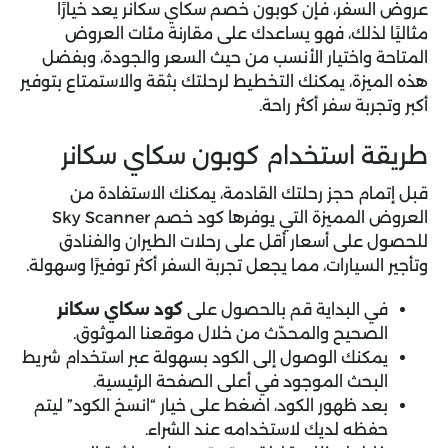
عروض السفر، فإن
كوبون خصم سكاي سكانر
يعد خيارًا
مثاليًا لذلك، فهو يساعدك على مقارنة مئات العروض
المتاحة واختيار الأنسب من حيث السعر والجودة، وبفضل
هذه الميزة، يمكنك التخطيط لرحلتك بثقة والاستمتاع بتوفير
أكبر وتجربة سفر أكثر راحة.
طريقة استخدام كوبون سكاي سكانر
قبل إتمام حجز رحلتك القادمة، يمكنك الاستفادة من
العروض المميزة التي يوفرها
كود خصم Sky Scanner
للحصول على أسعار أقل على رحلات الطيران والفنادق
وتأجير السيارات، مما يجعل تجربة السفر أكثر توفيرًا وسهولة.
في البداية قم بالحصول على
كود سكاي سكانر
الصحيح والمحدّث من خلال موقعنا الموثوق.
يمكنك الوصول إلى الكود بسهولة عبر استخدام شريط
البحث الموجود في أعلى الصفحة الرئيسية.
بعد ظهور الكود، اضغط على خيار “انسخ الكود” ليتم
حفظه لديك لاستخدامه عند الشراء.