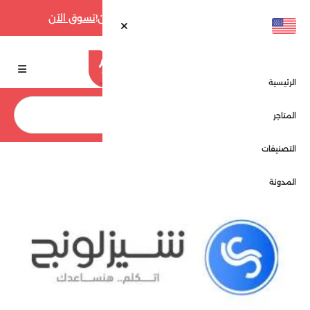
أقوى عروض فارفيتش حتى 70% الآن!
تسوق الآن
الرئيسية
بحث
المتاجر
التصنيفات
الرئيسية
المتاجر
شيزلونج - Shezlong
المدونة