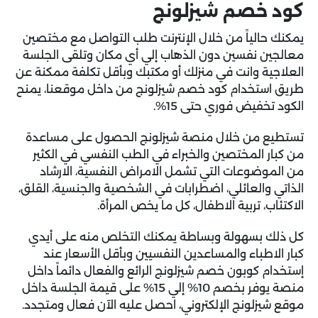
كود خصم شيزلونج
يمكنك حالياً من خلال الإنترنت طلب التواصل مع مختصين
معالجين نفسين دون الذهاب إلي أي مكان وتلقى الجلسة
العلاجية وانت في منزلك أو مكتبك وبأقل تكلفة ممكنة عن
طريق استخدام كود خصم شيزلونج من داخل موقعنا، يمنح
الكود تخفيض فوري حتى 15%.
تستطيع من خلال منصة شيزلونج الحصول على مساعدة
من كبار المختصين والخبراء في الطب النفسي في الكثير
من الموضوعات التي تشمل الامراض النفسية، الارشاد
الذاتي والعائلي، اضطرابات في الشخصية والجنسية، القلق،
الاكتئاب، تربية الاطفال، كل ما يخص المرأة.
كل ذلك بسهولة وبساطة يمكنك التخلص منه على أيدي
كبار الاطباء والمساعدين النفسيين وبأقل الأسعار عند
إستخدام كوبون خصم شيزلونج الرائع والفعال دائماً داخل
منصة يوفر بخصم 10% إلي 15% على قيمة الجلسة داخل
موقع شيزلونج الإلكتروني، احصل عليه الآن فعال ومتجدد.