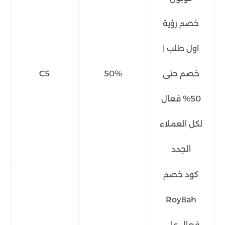
خصم رؤية
اول طلب |
خصم حتى
50%
C5
50% فعال
لكل العملاء
الجدد
كود خصم
Roy8ah
فعال على