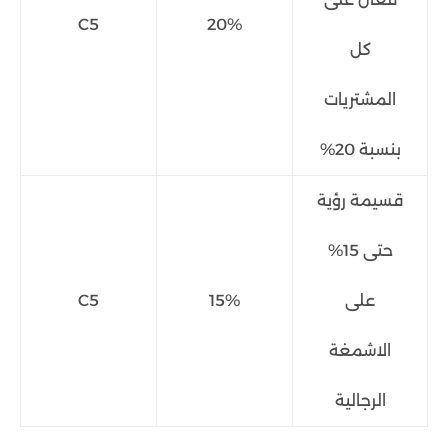
C5
20%
كل
المشتريات
بنسبة 20%
قسيمة رؤية
حتى 15%
على
15%
C5
الاشمغة
الرجالية