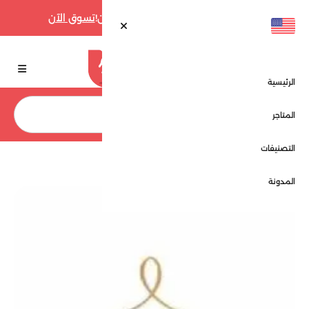
أقوى عروض فارفيتش حتى 70% الآن!
تسوق الآن
الرئيسية
بحث
المتاجر
التصنيفات
الرئيسية
المتاجر
رؤية - Roy8ah
المدونة