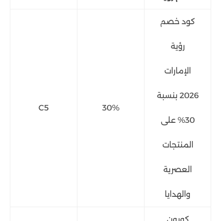
كود خصم
رؤية
الإمارات
2026 بنسبة
C5
30%
30% على
المنتجات
العصرية
والهدايا
كوبون