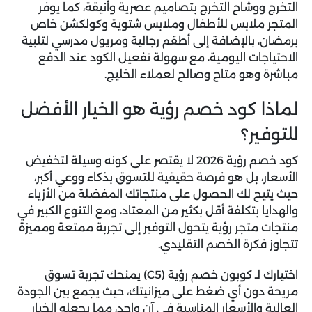
التخرج ووشاح التخرج بتصاميم عصرية وأنيقة، كما يوفر
المتجر ملابس للأطفال وملابس شتوية وكولكشن خاص
برمضان، بالإضافة إلى أطقم رجالية ومريول مدرسي لتلبية
الاحتياجات اليومية، مع سهولة تفعيل الكود عند الدفع
مباشرة وهو متاح وصالح لعملاء الخليج.
لماذا كود خصم رؤية هو الخيار الأفضل
للتوفير؟
كود خصم رؤية 2026
لا يقتصر على كونه وسيلة لتخفيض
الأسعار، بل هو فرصة حقيقية للتسوق بذكاء ووعي أكبر،
حيث يتيح لك الحصول على منتجاتك المفضلة من الأزياء
والهدايا بتكلفة أقل بكثير من المعتاد، ومع التنوع الكبير في
منتجات متجر رؤية يتحول التوفير إلى تجربة ممتعة ومميزة
تتجاوز فكرة الخصم التقليدي.
اختيارك لـ
كوبون خصم رؤية (C5)
يمنحك تجربة تسوق
مريحة دون أي ضغط على ميزانيتك، حيث يجمع بين الجودة
العالية والأسعار المناسبة في آنٍ واحد، مما يجعله الخيار