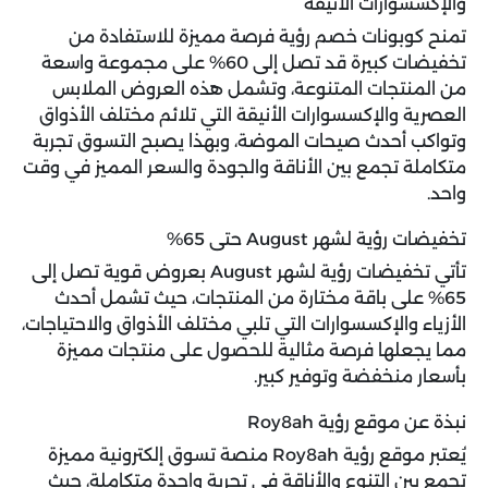
والإكسسوارات الأنيقة
تمنح
كوبونات خصم رؤية
فرصة مميزة للاستفادة من
تخفيضات كبيرة قد تصل إلى 60% على مجموعة واسعة
من المنتجات المتنوعة، وتشمل هذه العروض الملابس
العصرية والإكسسوارات الأنيقة التي تلائم مختلف الأذواق
وتواكب أحدث صيحات الموضة، وبهذا يصبح التسوق تجربة
متكاملة تجمع بين الأناقة والجودة والسعر المميز في وقت
واحد.
تخفيضات رؤية لشهر August حتى 65%
تأتي تخفيضات رؤية لشهر August بعروض قوية تصل إلى
65% على باقة مختارة من المنتجات، حيث تشمل أحدث
الأزياء والإكسسوارات التي تلبي مختلف الأذواق والاحتياجات،
مما يجعلها فرصة مثالية للحصول على منتجات مميزة
بأسعار منخفضة وتوفير كبير.
نبذة عن موقع رؤية Roy8ah
يُعتبر موقع رؤية Roy8ah منصة تسوق إلكترونية مميزة
تجمع بين التنوع والأناقة في تجربة واحدة متكاملة، حيث