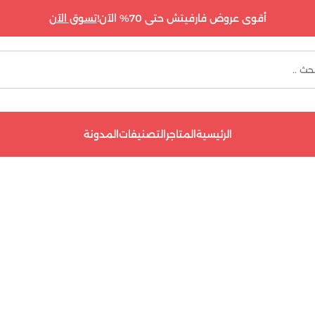
أقوى عروض فارفيتش حتى 70% الآن!
تسوق الآن
الرئيسية
المتاجر
التصنيفات
المدونة