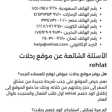
رقم الهاتف السعودية: +٩٦٦ ١١٥١۰١٩٤٧
رقم الهاتف الإمارات: +٩٧١ ٤٢٤٣١٣٤٣
رقم الهاتف مصر: +٢۰٢ ٣٣٤٧٣١۰۰
رقم الهاتف الكويت: +٩٦٥ ٢٢٢٨٦۰٩٦
رقم الهاتف البحرين: +٩٧٣ ١٧٤٩٢٩۰٩
رقم الهاتف عُمان: +٩٦٨ ٢٤۰۰٣١۰۰
البريد الإلكتروني: help@rehlat.com
الأسئلة الشائعة عن موقع رحلات
rehlat
هل يوفر موقع رحلات عروض توفير للعملاء الجدد؟
نعم، حرص الموقع على جذب شريحة جديدة من عشاق
السفر إلى حجز رحلاتهم من خلاله، وذلك ما دفع الموقع إلى
إطلاق كود خصم rehlat اول طلب الفعال والمتجدد طوال
العام.
كم مرة يُمكنني استخدام كود خصم رحلات؟