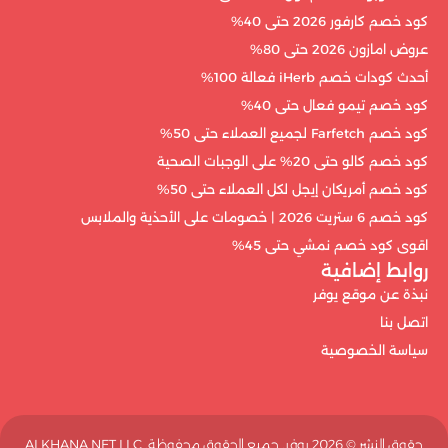
كود خصم كارفور 2026 حتى 40%
عروض امازون 2026 حتى 80%
أحدث كودات خصم iHerb فعالة 100%
كود خصم تيمو فعال حتى 40%
كود خصم Farfetch لجميع العملاء حتى 50%
كود خصم كالو حتى 20% على الوجبات الصحية
كود خصم أمريكان إيجل لكل العملاء حتى 50%
كود خصم 6 ستريت 2026 | خصومات على الأحذية والملابس
اقوى كود خصم نمشي حتى 45%
روابط إضافية
نبذة عن موقع يوفر
اتصل بنا
سياسة الخصوصية
حقوق النشر ©️ 2026 يوفر. جميع الحقوق محفوظة. ALKHANA NET LLC