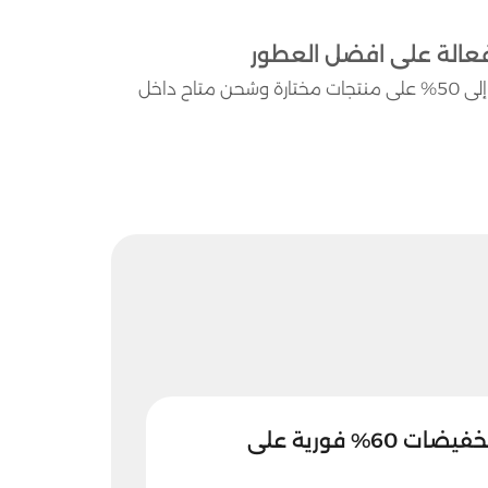
استمتع بتجربة شراء سهلة من Rasees مع عروض قوية تصل إلى 50% على منتجات مختارة وشحن متاح داخل
كود خصم رسيس تخفيضات 60% فورية على