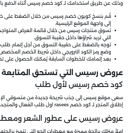
وذلك عن طريق استخدامك لـ كود خصم رسيس أثناء الدفع باتب
قُم بنسخ كوبون خصم رسيس من خلال الضغط على خيار
إلى واجهة الموقع الرئيسية.
تسوق منتجات رسيس من خلال قائمة العرض المتواجدة أ
التي تريد شراؤها داخل حقيبة التسوق.
وضع رمز الكود الترويجي داخل شريط الخصم المخصص 
بعد إتمامك للخطوات السابقة يُمكنك الحصول على 
عروض رسيس التي تستحق المتابعة
كود خصم رسيس لأول طلب
سعى موقع رسيس إلى جذب شريحة جديدة من متسوقي الإنترنت
إطلاق المتجر لـ كود خصم rasees اول طلب الفعال والمتجدد باستمرار طوال العام بأقوى نسب التخفيض.
عروض رسيس على عطور الشعر ومعطرا
املأ منزلك برائحة مميزة مع معطرات الجو التي تتميز برائحتها 