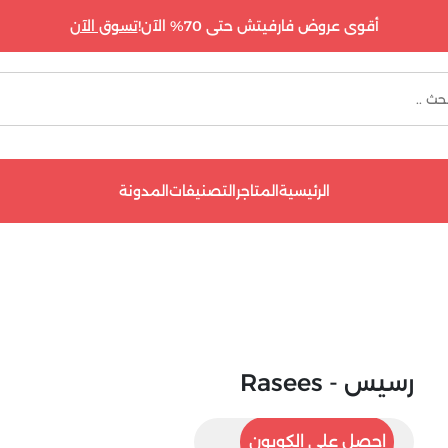
أقوى عروض فارفيتش حتى 70% الآن!
تسوق الآن
الرئيسية
المتاجر
التصنيفات
المدونة
رسيس - Rasees
RR33
احصل على الكوبون