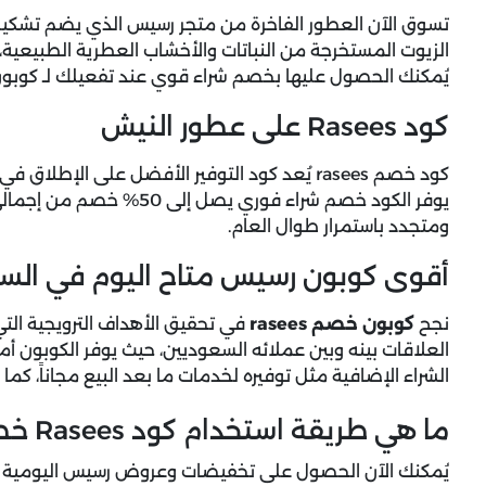
تسوق الآن العطور الفاخرة من متجر رسيس الذي يضم تشكيل
الزيوت المستخرجة من النباتات والأخشاب العطرية الطبيعية، 
يُمكنك الحصول عليها بخصم شراء قوي عند تفعيلك لـ كوبون 
كود Rasees على عطور النيش
كود خصم rasees يُعد كود التوفير الأفضل على ال
يوفر الكود خصم شراء فوري يص
ومتجدد باستمرار طوال العام.
أقوى كوبون رسيس متاح اليوم في الس
نجح
كوبون خصم rasees
في تحقيق الأهداف الترويجية التي
العلاقات بينه وبين عملائه السعوديين، حيث يوفر الكوبون أم
الشراء الإضافية مثل توفيره لخدمات ما بعد البيع مجاناً، كما
ما هي طريقة استخدام كود Rasees خطوة بخطوة؟
يُمكنك الآن الحصول على تخفيضات وعروض رسيس اليومية الفع