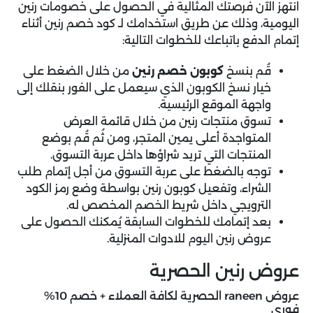
انتهز الآن فرصتك المثالية في الحصول على خصومات رنين
اليومية، وذلك عن طريق استخدامك لـ كود خصم رنين أثناء
إتمام الدفع باتباعك للخطوات التالية:
قُم بنسخ
كوبون خصم رنين
من خلال الضغط على
خيار نسخ الكوبون الذي سيعمل على الفور بنقلك إلى
واجهة الموقع الرئيسية.
تسوق منتجات رنين من خلال قائمة العرض
المتواجدة أعلى يمين المتجر، ومن ثُم قُم بوضع
المنتجات التي تريد شراؤها داخل عربة التسوق.
توجه بالضغط على عربة التسوق من أجل إتمام طلب
الشراء، وتفعيل كوبون رنين بواسطة وضع رمز الكود
الترويجي داخل شريط الخصم المخصص له.
بعد إتمامك للخطوات السابقة يُمكنك الحصول على
عروض رنين اليوم للادوات المنزلية.
عروض رنين الحصرية
عروض raneen الحصرية لكافة العملاء + خصم 10%
فوري