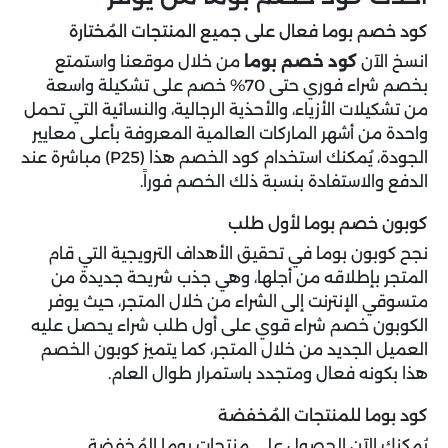
كود خصم بوما فعال على جميع المنتجات المُختارة
انسخ الآن
كود خصم بوما
من خلال موقعنا واستمتع
بخصم شراء فوري حتى 70% خصم على تشكيلة واسعة
من تشكيلات الأزياء، والأحذية الرجالية، والنسائية التي تحمل
واحدة من أشهر الماركات العالمية المعروفة بأعلى معايير
الجودة، يُمكنك استخدام كود الخصم هذا (P25) مباشرة عند
الدفع والاستفادة بنسبة ذلك الخصم فوراً.
كوبون خصم بوما لأول طلب
نجح كوبون بوما في تحقيق الأهداف الترويجية التي قام
المتجر بإطلاقه من أجلها، وهي جذب شريحة جديدة من
متسوقي الإنترنت إلى الشراء من خلال المتجر، حيث يوفر
الكوبون خصم شراء قوي على أول طلب شراء يحصل عليه
العميل الجديد من خلال المتجر، كما يتميز كوبون الخصم
هذا بكونه فعال ومتجدد باستمرار طوال العام.
كود بوما للمنتجات المُخفضة
يُمكنك الآن الحصول على منتجات بوما المُخفضة