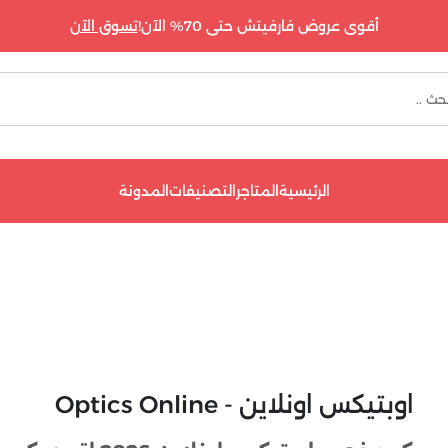
أقوى عروض فارفيتش حتى 70% الآن!
تسوق الآن
الرئيسية
المتاجر
التصنيفات
المدونة
اوبتيكس اونلاين - Optics Online