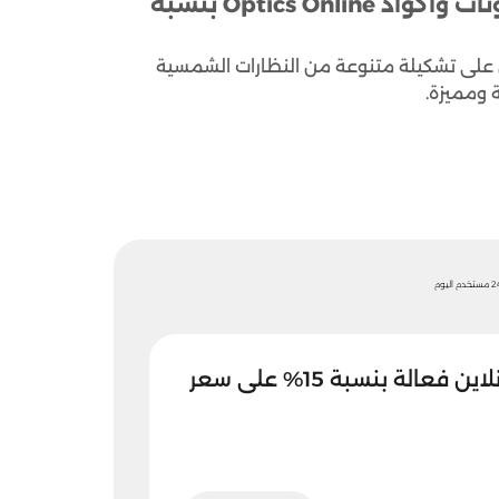
كود خصم اوبتيكس اونلاين 2026 اقوى كوبونات واكواد Optics Online بنسبة
 اونلاين على تشكيلة متنوعة من النظارات الشمسية
 ومميزة.
تخدم اليوم
عروض اوبتيكس اونلاين فعالة بنسبة 15% على سعر