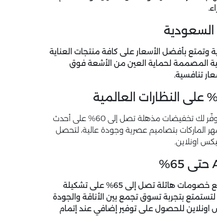
 السعودية
 وتمتع بأفضل الأسعار على كافة منتجات العناية
طبية المصممة لحماية العين من الأشعة فوق
عار تنافسية.
تسوّق الآن واستفد من كوبونات خصم اوبتيكس اونلاين التي توفّر لك تخفيضات مذهلة تصل إلى 60% على أحدث
شهر الماركات بتصاميم عصرية وجودة عالية، لتحصل
يكس اونلاين.
يقدّم متجر اوبتيكس اونلاين أقوى تخفيضات شهر August مع خصومات هائلة تصل إلى 65% على تشكيلة
تستمتع بتجربة تسوق تجمع بين الأناقة والجودة
كس اونلاين للحصول على توفير إضافي عند إتمام