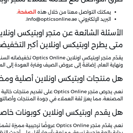
يمكنك التواصل معنا من خلال هذه
الصفحة
.
البريد الإلكتروني: Info@opticsonline.ae.
الأسئلة الشائعة عن متجر اوبتيكس اونلاين ics Online
متى يطرح اوبتيكس اونلاين أكبر التخفيض
يقدّم متجر اوبتيكس اونلاي
ونهاية العام، إضافةً إلى عروض الصيف وفترة العودة إلى ال
هل منتجات اوبتيكس اونلاين أصلية وم
نعم، يحرص متجر Optics Online على 
المصنعة، مما يعزز ثقة العملاء في جودة المنتجات وأصالتها
هل يقدم اوبتيكس اونلاين كوبونات خاصة
نعم، يقدّم متجر Optics Online عروضً
بداية رائعة وتجربة تسوق ممتعة بأسعار أقل على أحدث النظا