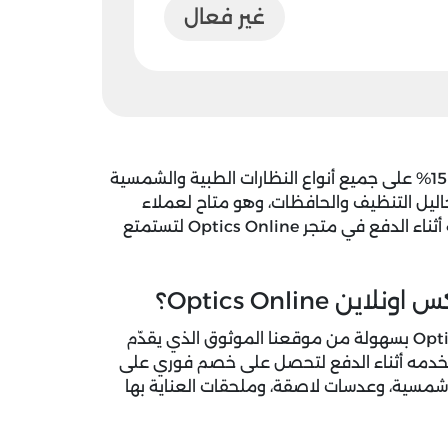
غير فعال
يمنحك تخفيضًا يصل إلى 15% على جميع أنواع النظارات الطبية والشمسية
اليل التنظيف والحافظات، وهو متاح لعملاء
السعودية والإمارات، انسخ الكود الآن من موقعنا واستخدمه أثناء الدفع في متجر Optics Online لتستمتع
Optics Onli؟
Optics Online بسهولة من موقعنا الموثوق الذي يقدّم
استخدمه أثناء الدفع لتحصل على خصم فوري على
شمسية، وعدسات لاصقة، وملحقات العناية بها