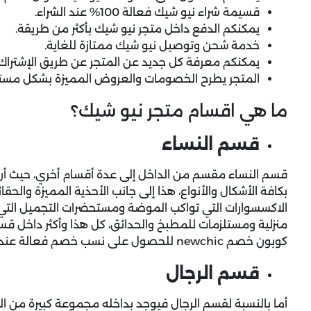
قسيمة شراء نيو شيك فعالة 100% عند الشراء.
يمكنكم الدفع داخل متجر نيو شيك بأكثر من طريقة.
خدمة شحن وتوصيل نيو شيك ممتازة للغاية.
يمكنكم معرفة كل جديد عن المتجر عن طريق الإشتراك ف
المتجر يطرح الخصومات والعروض المميزة بشكل مستم
ما هي اقسام متجر نيو شيك؟
قسم النساء
قسم النساء مقسم من الداخل إلى عدة أقسام أخري، حيث أ
بكافة الأشكال والأنواع، هذا إلى جانب الأحذية المميزة والحقا
الاكسسوارات التي تواكب الموضة ومستحضرات التجميل التي 
منزلية ومستلزمات للمطبخ والحدائق، كل هذا وأكثر داخل قس
كوبون خصم
newchic
للحصول على نسب خصم فعالة عند ال
قسم الرجال
أما بالنسبة لقسم الرجال فيوجد بداخله مجموعة كبيرة من الم