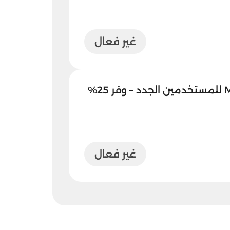
غير فعال
كود خصم My Aster للمستخدمين الجدد – وفر 25%
غير فعال