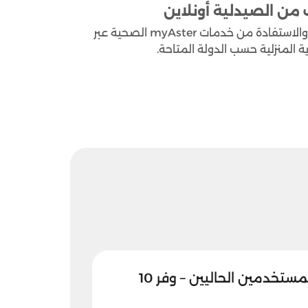
مع كود خصم ماي استر من يوفر يمكنك تقليل تكلفة طلبك والاستفادة من خدمات myAster الصحية عبر
ة المنزلية حسب الدولة المتاحة.
كوبون My Aster للمستخدمين الحاليين – وفر 10