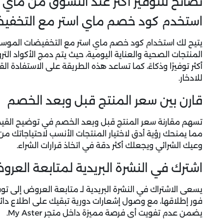
نصائح للتوفير أكثر عند التسوق من ماي ا
استخدم كود خصم ماي استر مع التخفي
يتيح لك استخدام كود خصم ماي استر مع التخفيضات الموسم
المنتجات الصحية والعناية اليومية، حيث يتم دمج الأكواد ال
أكثر توفيرًا وذكاءً، كما تساعد هذه الطريقة على الاستفادة
للادخار.
قارن بين سعر المنتج قبل وبعد الخصم
تسهم مقارنة سعر المنتج قبل وبعد الخصم في توضيح القيم
مما يمنحك رؤية أدق لاختيار المنتجات الأنسب لاحتياجاتك م
وعيك الشرائي ويجعلك أكثر دقة في اتخاذ قرارات الشراء.
اشترك في النشرة البريدية لمتابعة العر
يسعى الاشتراك في النشرة البريدية لـ متابعة العروض إلى 
فور إطلاقها، مع وصول إشعارات دورية تبقيك على اطلاع دا
يضمن عدم تفويت أي فرصة مميزة داخل متجر My Aster.