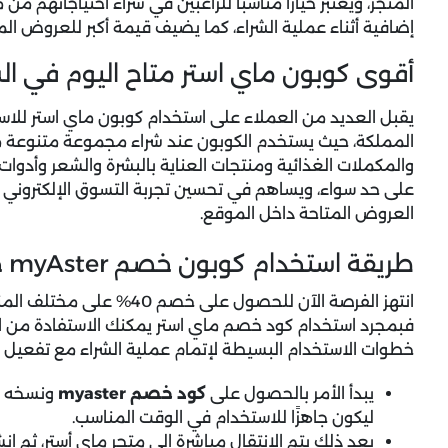
المتجر، ويعتبر خيارًا مناسبًا للراغبين في شراء احتياجاتهم 
إضافية أثناء عملية الشراء، كما يضيف قيمة أكبر للعروض الم
أقوى كوبون ماي استر متاح اليوم في ا
يقبل العديد من العملاء على استخدام
كوبون ماي استر
للاس
المملكة، حيث يستخدم الكوبون عند شراء مجموعة متنوعة من
والمكملات الغذائية ومنتجات العناية بالبشرة والشعر وأدوات ا
على حد سواء، ويساهم في تحسين تجربة التسوق الإلكتروني 
العروض المتاحة داخل الموقع.
طريقة استخدام كوبون خصم myAster خطوة بخطوة
انتهز الفرصة الآن للحصول عل
فبمجرد استخدام
كود خصم ماي استر
يمكنك الاستفادة من ال
خطوات الاستخدام البسيطة لإتمام عملية الشراء مع تفعيل 
يبدأ الأمر بالحصول على
كود خصم myaster
ونسخه ب
ليكون جاهزًا للاستخدام في الوقت المناسب.
بعد ذلك يتم الانتقال مباشرة إلى متجر ماي أستر، ثم 