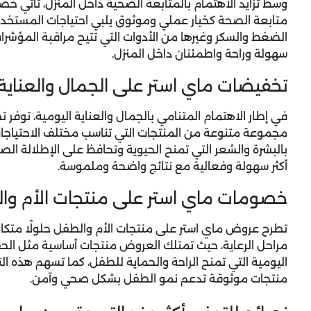
وسط تزايد الاهتمام بالمتابعة الصحية داخل المنزل، تأتي
خصو
متابعة الصحة كخيار عملي وموثوق يلبي احتياجات المستخ
الضغط والسكر وغيرها من الأدوات التي تتيح مراقبة المؤشرات 
سهولة وراحة واطمئنان داخل المنزل.
تخفيضات ماي استر على الجمال والعناي
في إطار الاهتمام المتنامي بالجمال والعناية اليومية، توفر
مجموعة متنوعة من المنتجات التي تناسب مختلف الاحتياجا
بالبشرة والشعر التي تمنح الحيوية وتحافظ على الإطلالة الص
أكثر سهولة وفعالية مع نتائج واضحة وملموسة.
خصومات ماي استر على منتجات الأم و
تطرح
عروض ماي استر
على منتجات الأم والطفل حلولًا متك
مراحل الرعاية، حيث تمتلك العروض منتجات أساسية مثل الح
اليومية التي تمنح الراحة والحماية للطفل، كما تسهم هذه 
منتجات موثوقة تدعم نمو الطفل بشكل صحي وآمن.