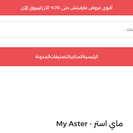
أقوى عروض فارفيتش حتى 70% الآن!
تسوق الآن
الرئيسية
المتاجر
التصنيفات
المدونة
ماي استر - My Aster