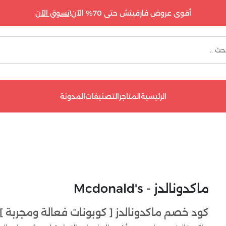
أقوى عروض فارفيتش حتى 70% الآن!
تسوق الآن
الرئيسية
المتاجر
التصنيفات
المدونة
ماكدونالدز - Mcdonald's
كود خصم ماكدونالدز [ كوبونات فعالة ومجربة ] 100% | يوفر كوبون