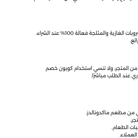
عروض ماكدونالدز على وجبات الطعام والساندوتشات والمشروبات الغازية والمثلجة فعالة 100% عند الشراء،
ئع.
 من المتجر، ولا تنسي استخدام كوبون خصم
 عند الطلب مباشرًا.
 من مطعم ماكدونالدز.
جر.
ات الطعام.
لعملاء.