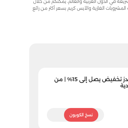
لسريعة في الدول العربية والعالم، يمكنكم من خلال
مشروبات الغازية والآيس كريم بسعر أكثر من رائع
كود خصم ماكدونالدز تخفيض يصل إلى 15% | من
ية
A66
نسخ الكوبون