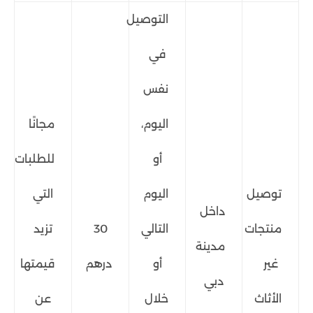
التوصيل
في
نفس
اليوم،
مجانًا
أو
للطلبات
توصيل
اليوم
التي
داخل
منتجات
التالي
30
تزيد
مدينة
غير
أو
درهم
قيمتها
دبي
الأثاث
خلال
عن