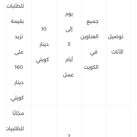
للطلبات
يوم
جميع
بقيمة
إلى
10
توصيل
العناوين
تزيد
3
دينار
الأثاث
في
على
أيام
كويتي
الكويت
160
عمل
دينار
كويتي.
مجّانًا
للطلبيات
2