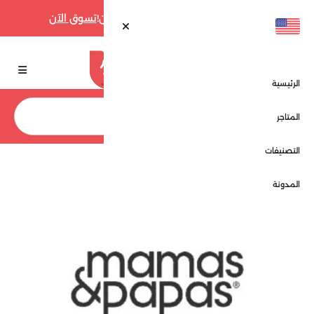
أقوى عروض فارفيتش حتى 70% الآن!
تسوق الآن
الرئيسية
بحث
المتاجر
التصنيفات
الرئيسية
المتاجر
ماماز اند باباز - Mamas & Papas
المدونة