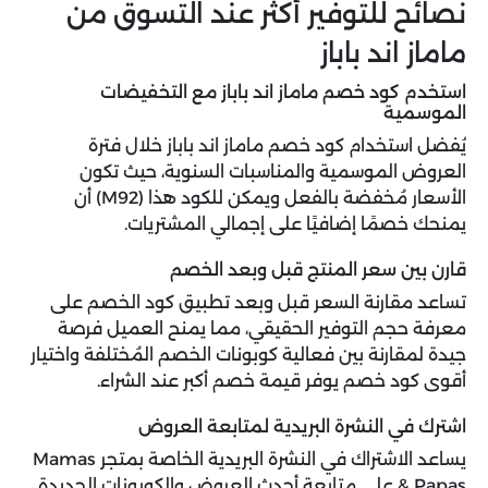
نصائح للتوفير أكثر عند التسوق من
ماماز اند باباز
استخدم كود خصم ماماز اند باباز مع التخفيضات
الموسمية
يُفضل استخدام كود خصم ماماز اند باباز خلال فترة
العروض الموسمية والمناسبات السنوية، حيث تكون
الأسعار مُخفضة بالفعل ويمكن للكود هذا (M92) أن
يمنحك خصمًا إضافيًا على إجمالي المشتريات.
قارن بين سعر المنتج قبل وبعد الخصم
تساعد مقارنة السعر قبل وبعد تطبيق كود الخصم على
معرفة حجم التوفير الحقيقي، مما يمنح العميل فرصة
جيدة لمقارنة بين فعالية كوبونات الخصم المُختلفة واختيار
أقوى كود خصم يوفر قيمة خصم أكبر عند الشراء.
اشترك في النشرة البريدية لمتابعة العروض
يساعد الاشتراك في النشرة البريدية الخاصة بمتجر Mamas
& Papas على متابعة أحدث العروض والكوبونات الجديدة