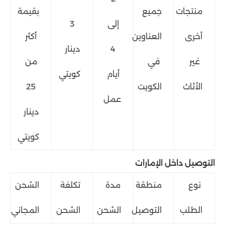
منتجات
جميع
بقيمة
إلى
3
أخرى
العناوين
أكثر
4
دينار
غير
في
من
أيام
كويتي
الأثاث
الكويت
25
عمل
دينار
كويتي
التوصيل داخل الإمارات
نوع
منطقة
مدة
تكلفة
الشحن
الطلب
التوصيل
الشحن
الشحن
المجاني