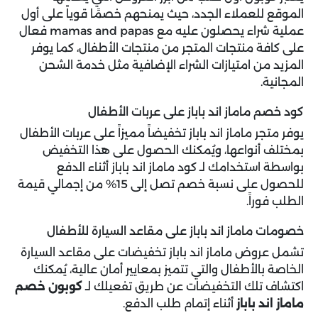
الموقع للعملاء الجدد،
حيث يمنحهم خصمًا قوياً على أول
عملية شراء يحصلون عليه مع mamas and papas فعال
على كافة منتجات المتجر من منتجات الأطفال، كما يوفر
المزيد من امتيازات الشراء الإضافية مثل خدمة الشحن
المجانية.
كود خصم ماماز اند باباز على عربات الأطفال
يوفر متجر ماماز اند باباز تخفيضاً مميزاً على عربات الأطفال
بمختلف أنواعها، ويُمكنك الحصول على هذا التخفيض
بواسطة استخدامك لـ كود ماماز اند باباز أثناء الدفع
للحصول على نسبة خصم تصل إلى 15% من إجمالي قيمة
الطلب فوراً.
خصومات ماماز اند باباز على مقاعد السيارة للأطفال
تشمل عروض ماماز اند باباز تخفيضات على مقاعد السيارة
الخاصة بالأطفال والتي تتميز بمعايير أمان عالية، يُمكنك
اكتشاف تلك التخفيضات عن طريق تفعيلك لـ
كوبون خصم
ماماز اند باباز
أثناء إتمام طلب الدفع.