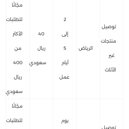
مجّانًا
2
للطلبات
توصيل
إلى
40
الأكثر
منتجات
الرياض
5
ريال
من
غير
أيام
سعودي
400
الأثاث
عمل
ريال
سعودي
مجّانًا
يوم
للطلبات
توصيل