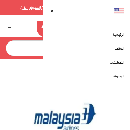
أقوى عروض فارفيتش حتى 70% الآن!
تسوق الآن
الرئيسية
بحث
المتاجر
التصنيفات
الرئيسية
المتاجر
الخطوط الماليزية - Malaysia Airlines
المدونة