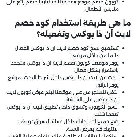
كوبون خصم موقع light in the box خصم رائع على
ملابس الأطفال.
ما هي طريقة استخدام كود خصم
لايت ان ذا بوكس
وتفعيله؟
تستطيع نسخ كود خصم لايت ان ذا بوكس الفعال
دائما من داخل موقعنا.
يوفر موقعنا كوبون خصم لايت ان ذا بوكس متجدد
باستمرار بشكل فعال.
ابحث عن لايت ان ذا بوكس داخل شريط البحث بموقع
يوفر الرائع.
انتقل للمتجر من على موقعنا ليتم عرض كوبون لايت
ان ذا بوكس على الشاشة.
انسخ الكوبون، وتسوق داخل تطبيق لايت ان ذا بوكس
كيفما شئت.
ضع جميع احتياجاتك داخل “سلة التسوق” وعقب
الانتهاء قم بعرض السلة.
استكمل البيانات المطلوبة منك لإتمام عملية الشراء