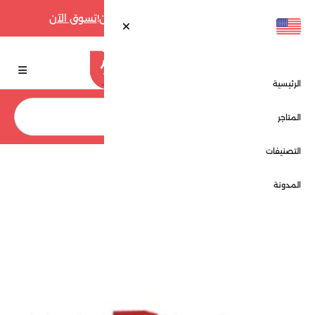
أقوى عروض فارفيتش حتى 70% الآن!
تسوق الآن
الرئيسية
بحث
المتاجر
التصنيفات
الرئيسية
المتاجر
لايت ان ذا بوكس - Light In The Box
المدونة