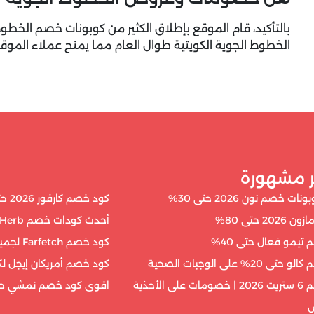
بالتأكيد، قام الموقع بإطلاق الكثير من كوبونات خصم الخط
الخطوط الجوية الكويتية طوال العام مما يمنح عملاء الموقع ا
ر مشهورة
ت خصم نون 2026 حتى 30%
كود خصم كارفور 2026 حتى 40%
20 حتى 80%
أحدث كودات خصم iHerb فعالة 100%
تيمو فعال حتى 40%
كود خصم Farfetch لجميع العملاء حتى 50%
20% على الوجبات الصحية
كود خصم أمريكان إيجل لكل 
كود خصم 6 ستريت 2026 | خصومات على الأحذية
اقوى كود خصم نمشي حتى 
س