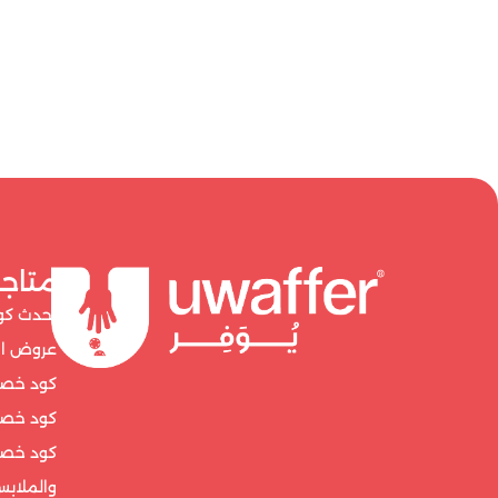
متاج
أحدث كوبونا
عروض امازون 26
كود خصم 
كود خصم كالو حتى 
والملاب