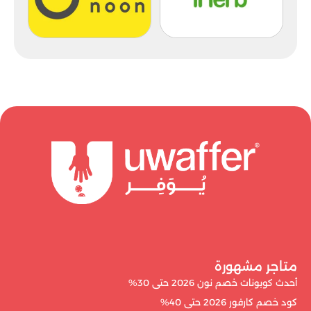
متاجر مشهورة
أحدث كوبونات خصم نون 2026 حتى 30%
كود خصم كارفور 2026 حتى 40%