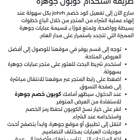
طريقة استخدام كوبون جوهرة
سارع الآن إلى تفعيل
كود خصم johrh
بكل سهولة عند
إنهاء عملية الشراء من المتجر من خلال اتباع خطوات
بسيطة وواضحة، وتمتع فورًا بـ قسيمة عبايات جوهرة
المميزة التي تتجدد باستمرار على مدار العام.
توجه إلى قسم يوفر في موقعنا للوصول إلى أفضل
العروض المتاحة.
استخدم شريط البحث للعثور على متجر عبايات جوهرة
بسهولة.
اضغط على رابط المتجر عبر موقعنا للانتقال مباشرة
إلى صفحة التسوق.
عند الدخول، سيظهر أمامك
كوبون خصم جوهرة
للاستفادة من العرض المتوفر.
انقر على خيار نسخ الكوبون لحفظ رمز الخصم
واستخدامه عند الشراء.
انتقل إلى تطبيق أو موقع جوهرة، وابدأ بتصفح أحدث
موديلات العبايات بمختلف التصاميم.
اختر المنتجات التي تناسب ذوقك وأضفها إلى عربة