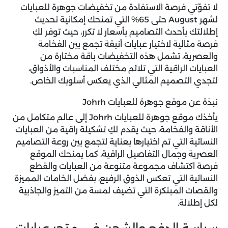
لا تفوّتي فرصة الاستفادة من تخفيضات جوهرة للعبايات
لشهر August حتى 65% التي تمنحك إمكانية تحديث
إطلالتك بأحدث التصاميم بأسعار لا تكرر، حيث توفر لكِ
فرصة مثالية لاختيار عبايات أنيقة تجمع بين الفخامة
والعصرية، تشمل هذه التخفيضات باقة مختارة من
العبايات الراقية التي تلائم مختلف المناسبات والأذواق،
لتجدي التصميم المثالي الذي يعكس أسلوبك الخاص.
نبذة عن موقع جوهرة للعبايات Johrh
يأخذك موقع جوهرة للعبايات Johrh إلى عالم متكامل من
الأناقة والفخامة، حيث يقدم لكِ تشكيلة راقية من العبايات
النسائية التي تم اختيارها بعناية لتجمع بين روعة التصاميم
العصرية وجمال التفاصيل الراقية، كما يمنحك الموقع
فرصة اكتشاف مجموعة متنوعة من العبايات والقطع
النسائية التي تعكس الذوق الرفيع، بفضل الخامات المميزة
والقصات المبتكرة التي تضيف لمسة من التميز والجاذبية
لكل إطلالة.