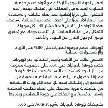
اجعلي تجربة التسوق أكثر ذكاءً مع أكواد خصم جوهرة
للعبايات الفعالة في المملكة التي تمنحك فرصة رائعة
للحصول على مزايا إضافية عند إتمام طلباتك، والاستفادة
من أسعار أكثر تميزًا على أحدث التصاميم النسائية، تساعدك
هذه الأكواد على تقليل قيمة مشترياتك بكل سهولة،
لتتمكني من اقتناء العبايات التي تناسب ذوقك مع تحقيق
توفير أكبر دون التنازل عن الجودة والأناقة.
كوبونات خصم جوهرة للعبايات حتى 60% على الأزياء
والإكسسوارات النسائية
اكتشفي عالمًا من الأناقة بأسعار استثنائية مع
كوبونات
خصم جوهرة للعبايات
حتى 60% على مجموعة متنوعة
من الأزياء والإكسسوارات النسائية، حيث تمنحك فرصة
مميزة للحصول على تصاميم راقية تضيف لمسة من
الفخامة إلى إطلالتك، تقدم لكِ هذه الكوبونات الاستفادة
من تخفيضات قوية تساعدك على اقتناء قطعك المفضلة
بأسعار تنافسية، مع الحفاظ على جودة التصاميم وتميزها.
تخفيضات جوهرة للعبايات لشهر August حتى 65%