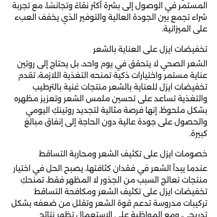
المستمر في الوصول إلى بشرة أكثر نقاءً وتجانسًا، مع تجربة
شراء تجمع بين الجودة العالية والتوفير الذي يخفف العبء
على الميزانية.
تخفيضات ايزل على العناية بالشعر
الشعر الصحي لا يتحقق في يوم واحد، بل يحتاج إلى روتين
عناية مستمر واختيارات ذكية تمنحه التغذية اللازمة، تقدم
تخفيضات ايزل للعناية بالشعر منتجات غنية بالترطيب
والتغذية تساعد على تحسين ملمس الشعر وتعزيز مظهره
بشكل ملحوظ، إنها فرصة مثالية لتجديد روتينكِ اليومي
والحصول على جودة عالية دون الحاجة إلى إنفاق مبالغ
كبيرة.
خصومات ايزل على تكثيف الشعر ومحاربة التساقط
عندما يبدأ الشعر في فقدان كثافتها، يصبح الحل في اختيار
منتجات تعالج السبب من الجذور لا المظهر فقط، تمنحكِ
تخفيضات ايزل
على تكثيف الشعر ومكافحة التساقط
تركيبات مدروسة تدعم قوة الشعر وتقلل من ضعفه بشكل
تدريجي، ومع المواظبة على الاستعمال تظهر نتائج