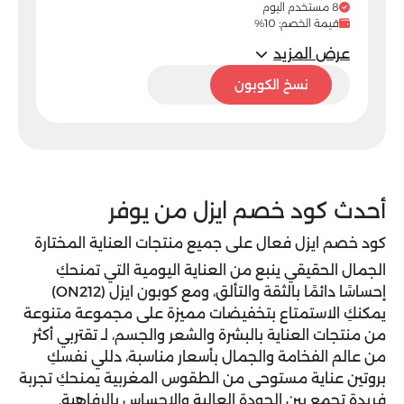
8 مستخدم اليوم
قيمة الخصم: 10%
عرض المزيد
ON212
نسخ الكوبون
أحدث كود خصم ايزل من يوفر
كود خصم ايزل فعال على جميع منتجات العناية المختارة
الجمال الحقيقي ينبع من العناية اليومية التي تمنحكِ
إحساسًا دائمًا بالثقة والتألق، ومع
كوبون ايزل (ON212)
يمكنكِ الاستمتاع بتخفيضات مميزة على مجموعة متنوعة
من منتجات العناية بالبشرة والشعر والجسم، لـ تقتربي أكثر
من عالم الفخامة والجمال بأسعار مناسبة، دللي نفسكِ
بروتين عناية مستوحى من الطقوس المغربية يمنحكِ تجربة
فريدة تجمع بين الجودة العالية والإحساس بالرفاهية.