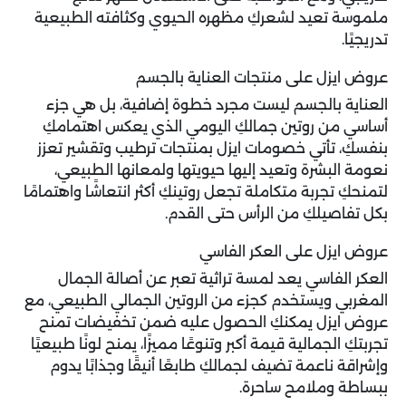
ملموسة تعيد لشعركِ مظهره الحيوي وكثافته الطبيعية
تدريجيًا.
عروض ايزل على منتجات العناية بالجسم
العناية بالجسم ليست مجرد خطوة إضافية، بل هي جزء
أساسي من روتين جمالكِ اليومي الذي يعكس اهتمامكِ
بنفسكِ، تأتي خصومات ايزل بمنتجات ترطيب وتقشير تعزز
نعومة البشرة وتعيد إليها حيويتها ولمعانها الطبيعي،
لتمنحكِ تجربة متكاملة تجعل روتينكِ أكثر انتعاشًا واهتمامًا
بكل تفاصيلكِ من الرأس حتى القدم.
عروض ايزل على العكر الفاسي
العكر الفاسي يعد لمسة تراثية تعبر عن أصالة الجمال
المغربي ويستخدم كجزء من الروتين الجمالي الطبيعي، مع
عروض ايزل
يمكنكِ الحصول عليه ضمن تخفيضات تمنح
تجربتكِ الجمالية قيمة أكبر وتنوعًا مميزًا، يمنح لونًا طبيعيًا
وإشراقة ناعمة تضيف لجمالكِ طابعًا أنيقًا وجذابًا يدوم
ببساطة وملامح ساحرة.