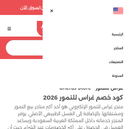
أقوى عروض فارفيتش حتى 70% الآن!
تسوق الآن
الرئيسية
بحث
المتاجر
التصنيفات
الرئيسية
المتاجر
غراس للتمور - Gheras Store
المدونة
غراس للتمور - Gheras Store
كود خصم غراس للتمور 2026
متجر غراس للتمور الإلكتروني هو أحد أكبر متاجر بيع التمور
ومشتقاتها، بالإضافة إلى العسل الطبيعي الأصلي، يوفر
المتجر خدماته داخل المملكة العربية السعودية ويساعد
العميل في الحصول على أكبر الخصومات عند الشراء، حيث أن