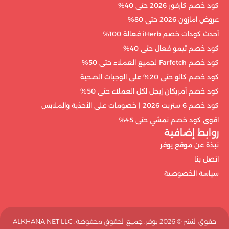
كود خصم كارفور 2026 حتى 40%
عروض امازون 2026 حتى 80%
أحدث كودات خصم iHerb فعالة 100%
كود خصم تيمو فعال حتى 40%
كود خصم Farfetch لجميع العملاء حتى 50%
كود خصم كالو حتى 20% على الوجبات الصحية
كود خصم أمريكان إيجل لكل العملاء حتى 50%
كود خصم 6 ستريت 2026 | خصومات على الأحذية والملابس
اقوى كود خصم نمشي حتى 45%
روابط إضافية
نبذة عن موقع يوفر
اتصل بنا
سياسة الخصوصية
حقوق النشر ©️ 2026 يوفر. جميع الحقوق محفوظة. ALKHANA NET LLC