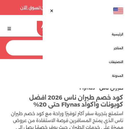
أقوى عروض فارفيتش حتى 70% الآن!
تسوق الآن
الرئيسية
بحث
المتاجر
التصنيفات
الرئيسية
المتاجر
طيران ناس - Flynas
المدونة
طيران ناس - Flynas
كود خصم طيران ناس 2026 افضل
كوبونات واكواد Flynas حتى 20%
استمتع بتجربة سفر أكثر توفيرًا وراحة مع كود خصم طيران
ناس الذي يمنح المسافرين فرصة الاستفادة من عروض
مميزة على خدمات الطيران، حيث يوفر خصمًا يصل إلى