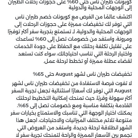
كوبونات طيران ناس حتى 60% على حجوزات رحلات الطيران
إلى الوجهات المحلية والدولية
اكتشف عالمًا من الفرص مع
كوبونات خصم طيران ناس
التي توفر لك تخفيضات مميزة على حجوزات الرحلات إلى
الوجهات المحلية والدولية، لـ تستمتع بتجربة سفر أكثر توفيرًا
ومرونة، واستفد من خصومات تصل إلى 60% تساعدك
على تقليل تكلفة رحلتك مع الحفاظ على جودة الخدمات
واختيار الرحلة التي تناسب احتياجاتك، سواء كنت تستعد
لقضاء عطلة مميزة أو تخطط لرحلة عمل.
تخفيضات طيران ناس لشهر August حتى 65%
لا تفوت فرصة الاستفادة من تخفيضات طيران ناس لشهر
August التي توفر لك أسعارًا استثنائية تجعل تجربة السفر
أكثر سهولة وقربًا، حيث تمنحك إمكانية التخطيط لرحلتك
القادمة بتكلفة مناسبة ومع خصومات تصل إلى 65%،
يمكنك اختيار الوجهة التي تناسبك والاستمتاع بخيارات سفر
متنوعة تلائم مختلف الميزانيات والاحتياجات، اجعل هذا
الشهر انطلاقة لرحلة جديدة، واستفد من العروض التي
تجمع بين الأسعار المميزة والراحة لتمنحك تجربة سفر لا