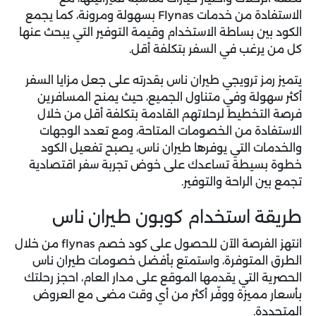
الاستفادة من خدمات Flynas بسهولة ومرونة، كما يجمع
الكود بين بساطة الاستخدام وقيمة التوفير التي يبحث عنها
كل من يرغب في السفر بتكلفة أقل.
يتميز
رمز ترويجي طيران ناس
بقدرته على جعل مزايا السفر
أكثر سهولة وفي متناول الجميع، حيث يمنح المسافرين
فرصة التخطيط لرحلاتهم القادمة بتكلفة أقل من خلال
الاستفادة من الخصومات المتاحة، ومع تعدد الوجهات
والخدمات التي يوفرها طيران ناس، يصبح تفعيل الكود
خطوة بسيطة تساعدك على خوض تجربة سفر اقتصادية
تجمع بين الراحة والتوفير.
طريقة استخدام كوبون طيران ناس
انتهز الفرصة الآن للحصول على
كود خصم flynas
من خلال
الطرق المتوفرة، واستمتع بأفضل خصومات طيران ناس
الحصرية التي يقدمها الموقع على مدار العام، احجز رحلتك
بأسعار مميزة ووفّر أكثر من أي وقت مضى مع العروض
المتجددة.