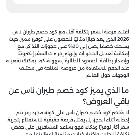
اغتنم فرصة السفر بتكلفة أقل مع
كود خصم طيران ناس
2026
الذي يعد خيارًا مثاليًا للحصول على توفير مميز، حيث
يمنحك خصمًا يصل إلى 20% على حجوزات التذاكر، مع
إمكانية تعديل الحجوزات وإنهاء إجراءات السفر إلكترونيًا
وإصدار بطاقة الصعود للطائرة بسهولة، كما يمكنك تفعيله
عند الدفع للاستفادة من عروضه المتاحة في مختلف
الوجهات حول العالم.
ما الذي يميز كود خصم طيران ناس عن
باقي العروض؟
لا يقتصر
كود خصم طيران ناس
على كونه مجرد رمز يتم
إدخاله أثناء الحجز، بل يمثل فرصة حقيقية للاستمتاع بتجربة
سفر أكثر توفيرًا وذكاءً، فهو يساعد المسافرين على خفض
تكلفة الرحلات واختيار خيارات مناسبة لميزانيتها، مع