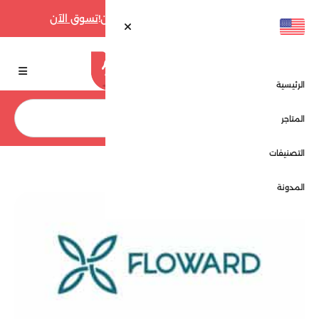
أقوى عروض فارفيتش حتى 70% الآن!
تسوق الآن
الرئيسية
بحث
المتاجر
التصنيفات
الرئيسية
المتاجر
فلاورد - Floward
المدونة