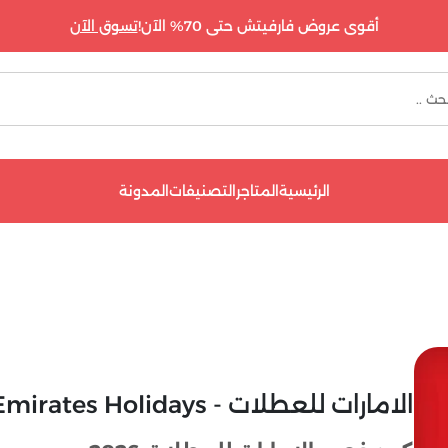
أقوى عروض فارفيتش حتى 70% الآن!
تسوق الآن
الرئيسية
المتاجر
التصنيفات
المدونة
الامارات للعطلات - Emirates Holidays