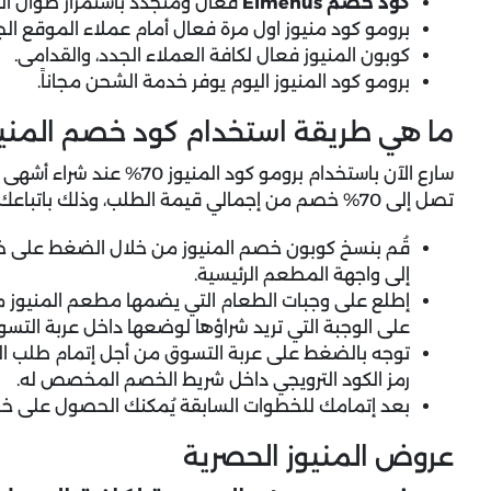
كود خصم Elmenus
فعال ومتجدد باستمرار طوال الع
برومو كود منيوز اول مرة فعال أمام عملاء الموقع ا
كوبون المنيوز فعال لكافة العملاء الجدد، والقدامى.
برومو كود المنيوز اليوم يوفر خدمة الشحن مجاناً.
ما هي طريقة استخدام كود خصم المنيو
سارع الآن باستخدام برومو كو
تصل إلى 70% خصم من إجمالي قيمة الطلب، وذلك باتباعك لخطوات الاستخدام التالية:
قُم بنسخ كوبون خصم المنيوز من خلال الضغط على خي
إلى واجهة المطعم الرئيسية.
إطلع على وجبات الطعام التي يضمها مطعم المنيوز م
على الوجبة التي تريد شراؤها لوضعها داخل عربة التسو
توجه بالضغط على عربة التسوق من أجل إتمام طلب ال
رمز الكود الترويجي داخل شريط الخصم المخصص له.
بعد إتمامك للخطوات السابقة يُمكنك الحصول على خصو
عروض المنيوز الحصرية