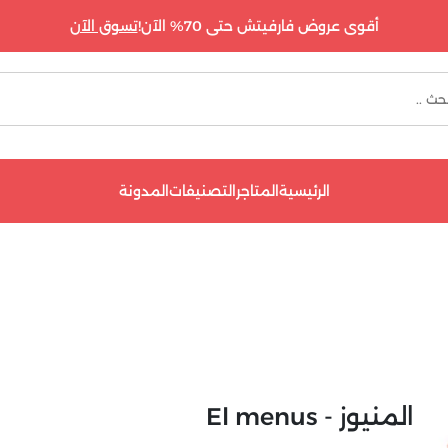
أقوى عروض فارفيتش حتى 70% الآن!
تسوق الآن
الرئيسية
المتاجر
التصنيفات
المدونة
المنيوز - El menus