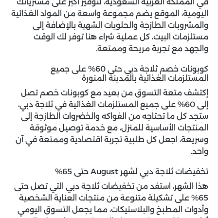
في المملكة العربية السعودية، لتوفير أكبر على مشترياتك
اليومية، الموقع يضم مجموعة واسعة من المواد الغذائية
والمشروبات الطازجة والحلويات الشهية بالإضافة إلى
مستلزمات البيت، كل عملية شراء هنا توفر لك الوقت
والجهد مع تجربة مريحة وممتعة.
كوبونات خصم ثلاجة دبي حتى 60% على جميع
المستلزمات الغذائية بالمدينة المنورة
إكتشف متعة التسوق من بعيد مع كوبونات خصم تصل
إلى 60% على جميع المستلزمات الغذائية في ثلاجة دبي،
ستجد كل ما تحتاجه من الفواكه والخضروات الطازجة إلى
المنتجات الأساسية للمنزل، مع خدمة توصيل موثوقة
وسريعة، اجعل كل طلبية تجربة اقتصادية وممتعة في آن
واحد.
تخفيضات ثلاجة دبي لشهر August حتى 65%
هذا الشهر، استفد من
تخفيضات ثلاجة دبي
التي تصل حتى
65% على تشكيلة متنوعة من منتجات العناية الشخصية
وأدوات المطبخ والبلاستيكات، مما يجعل التسوق اليومي