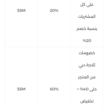
على كل
5SM
20%
المشتريات
بنسبة خصم
20%
خصومات
ثلاجة دبي
من المتجر
حتى 40% +
60%
5SM
تخفيض