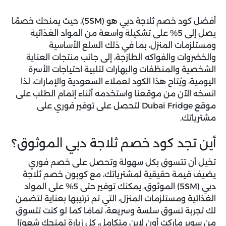
أفضل
كود خصم ثلاجة دبي
هو (
5SM
)، حيث يمنحك خصمًا
يصل إلى 5% على تشكيلة واسعة من المواد الغذائية
ومستلزمات المنزل، بما في ذلك السلع الأساسية
والخضروات والفواكه الطازجة، إلى جانب منتجات العناية
الشخصية والمنظفات والبهارات لتلبية احتياجات الأسرة
اليومية، ويُتاح هذا الكود لعملاء السعودية والإمارات، لذا
انسخه الآن من موقعنا واستخدمه أثناء إتمام الطلب على
موقع Dubai Fridge لتحصل على توفير فوري على
مشترياتك.
أين تجد كود خصم ثلاجة دبي الموثوق؟
تخيل أن تتسوق بكل سهولة وتحصل على خصم فوري
يضيف قيمة حقيقية لمشترياتك، مع
كوبون خصم ثلاجة
دبي (5SM)
الموثوق، يمكنك توفير حتى 5% على المواد
الغذائية ومستلزمات المنزل، التي تم ترتيبها بعناية لتضمن
لك تجربة تسوق سلسة وسريعة، تمامًا كما لو كنت تتسوق
من سوبر ماركت أون لاين متكامل، كل زيارة تمنحك شعورًا