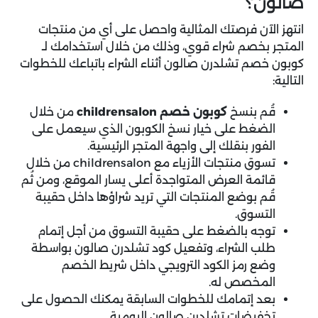
صالون؟
انتهز الآن فرصتك المثالية واحصل على أي من منتجات
المتجر بخصم شراء قوي، وذلك من خلال استخدامك لـ
كوبون خصم تشلدرن صالون أثناء الشراء باتباعك للخطوات
التالية:
قُم بنسخ
كوبون خصم childrensalon
من خلال
الضغط على خيار نسخ الكوبون الذي سيعمل على
الفور بنقلك إلى واجهة المتجر الرئيسية.
تسوق منتجات الأزياء مع childrensalon من خلال
قائمة العرض المتواجدة أعلى يسار الموقع، ومن ثُم
قُم بوضع المنتجات التي تريد شراؤها داخل حقيبة
التسوق.
توجه بالضغط على حقيبة التسوق من أجل إتمام
طلب الشراء، وتفعيل كود تشلدرن صالون بواسطة
وضع رمز الكود الترويجي داخل شريط الخصم
المخصص له.
بعد إتمامك للخطوات السابقة يمكنك الحصول على
تخفيضات تشلدرن صالون اليومية.