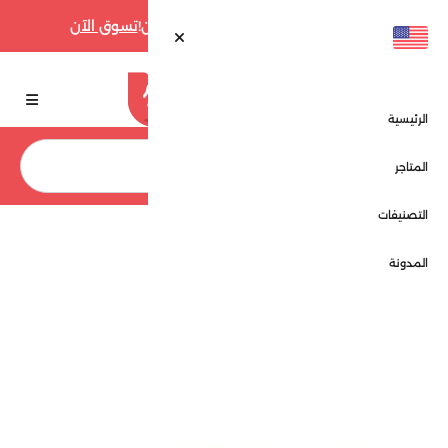
أقوى عروض فارفيتش حتى 70% الآن!
تسوق الآن
الرئيسية
بحث
المتاجر
التصنيفات
الرئيسية
المتاجر
تشلدرن صالون - Children Salon
المدونة