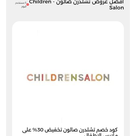
أفضل عروض تشلدرن صالون - Children
5 مستخدم
Salon
اليوم
كود خصم تشلدرن صالون تخفيض 30% على
ملابس الاطفال