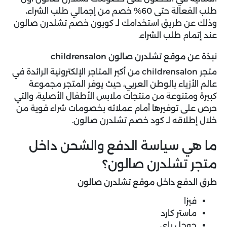
طلب الفعالة حتى 60% خصم من إجمالي طلب الشراء،
وذلك عن طريق استخدامك لـ كوبون خصم تشلدرن صالون
عند إتمام طلب الشراء.
نبذة عن موقع تشلدرن صالون childrensalon
متجر childrensalon من أكبر المتاجر الإلكترونية الرائدة في
عالم الأزياء بالوطن العربي، حيث يوفر المتجر مجموعة
كبيرة ومتنوعة من منتجات ملابس الأطفال الأصلية، والتي
حرص على توفيرها أمام عملائه بخصومات شراء قوية من
خلال إطلاقه لـ كود خصم تشلدرن صالون.
ما هي سياسة الدفع والشحن داخل
متجر تشلدرن صالون؟
طرق الدفع داخل موقع تشلدرن صالون
فيزا
ماستر كارد
جوجل باي