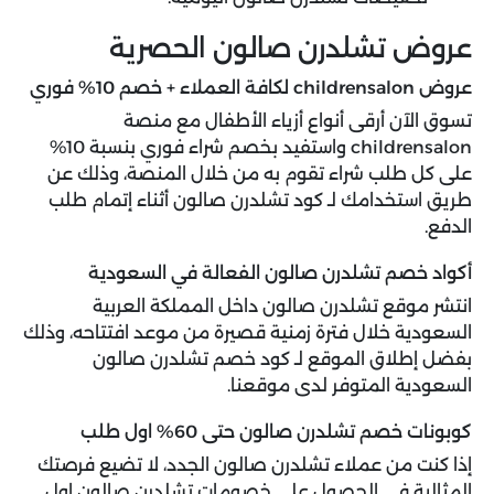
عروض تشلدرن صالون الحصرية
عروض childrensalon لكافة العملاء + خصم 10% فوري
تسوق الآن أرقى أنواع أزياء الأطفال مع منصة
childrensalon واستفيد بخصم شراء فوري بنسبة 10%
على كل طلب شراء تقوم به من خلال المنصة، وذلك عن
طريق استخدامك لـ كود تشلدرن صالون أثناء إتمام طلب
الدفع.
أكواد خصم تشلدرن صالون الفعالة في السعودية
انتشر موقع تشلدرن صالون داخل المملكة العربية
السعودية خلال فترة زمنية قصيرة من موعد افتتاحه، وذلك
بفضل إطلاق الموقع لـ كود خصم تشلدرن صالون
السعودية المتوفر لدى موقعنا.
كوبونات خصم تشلدرن صالون حتى 60% اول طلب
إذا كنت من عملاء تشلدرن صالون الجدد، لا تضيع فرصتك
المثالية في الحصول على خصومات تشلدرن صالون اول