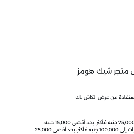
خل متجر شيك هومز
الحصول على 25% كاش باك عند وصول قيمة المشتريات إلى 100,000 جنيه فأكثر، بحد أقصى 25,000