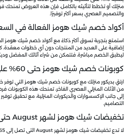
منزلك أو تخطط لتأثيثه بالكامل، فإن هذه العروض تمنحك فرص
والتصميم العصري بسعر أكثر توفيرًا.
أكواد خصم شيك هومز الفعالة في السع
استمتع بتجربة تسوق أكثر ذكاءً مع أكواد خصم شيك هومز ا
إضافية على العديد من المنتجات دون أي خطوات معقدة، كل 
ليطبق الخصم مباشرة، فتتمكن من شراء أثاثك المفضل وديك
كوبونات خصم شيك هومز حتى 60% على الأثاث المنزلي العصري
ارتقِ بديكور منزلك مع
كوبونات خصم شيك هومز
من الأثاث المنزلي العصري الفاخر، تمنحك هذه الكوبونات فرص
إلى جانب الإكسسوارات والديكورات المنزلية، مع تحقيق توفير ك
التصاميم.
تخفيضات شيك هومز لشهر August حتى 65%