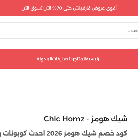
أقوى عروض فارفيتش حتى 70% الآن!
تسوق الآن
الرئيسية
المتاجر
التصنيفات
المدونة
شيك هومز - Chic Homz
كود خصم شيك هومز 2026 احدث كوبونات واكواد Chic Homz حتى 30%