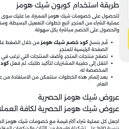
طريقة استخدام كوبون شيك هومز
للحصول على
خصومات شيك هومز
عملية الشراء من المتجر، اتبع خطوات التفعيل البسيطة، وس
والحصول على الخصم مباشرة بكل سهولة.
قُم بنسخ
كود خصم شيك هومز
من خلال الضغط على 
الصفحة الرئيسية للمتجر.
تصفح منتجات المتجر، وأضف المنتجات التي ترغب في شر
انتقل إلى حقيبة المشتريات لتأكيد طلبك، ثم فعل
كود 
المخصصة له.
بعد إتمام هذه الخطوات، ستتمكن من الاستفادة من ع
العام.
عروض شيك هومز الحصرية
عروض شيك هومز الحصرية لكافة العملاء + خص
اجعل كل عملية شراء أكثر قيمة مع
خصومات شيك هومز
الح
بنسبة 10% على تشكيلة واسعة من الأثاث والديكورات ا