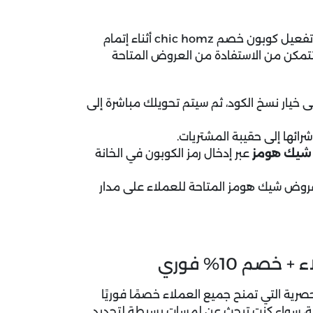
المميزة، ما عليك سوى تفعيل كوبون خصم chic homz أثناء إتمام
تتمكن من الاستفادة من العروض المتاحة
خيار نسخ الكود، ثم سيتم تحويلك مباشرة إلى
ائها إلى حقيبة المشتريات.
شيك هومز
عبر إدخال رمز الكوبون في الخانة
روض شيك هومز المتاحة للعملاء على مدار
م 10% فوري
صرية التي تمنح جميع العملاء خصمًا فوريًا
لمنزلية، سواء كنت تبحث عن لمسات بسيطة لتجديد