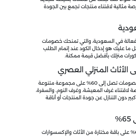
ة مثالية لاقتناء منتجات تجمع بين الجودة
ودية
لفعالة في السعودية، والتي تمنحك خصومات
ما عليك هو إدخال الكود عند إتمام الطلب
ورات منزلك بأفضل قيمة ممكنة.
التي توفر خصومات تصل إلى 60% على مجموعة متنوعة
ة لاقتناء غرف المعيشة، وغرف النوم، والسفرة،
بير دون التنازل عن جودة المنتجات أو أناقة
لا تدع تخفيضات شيك هومز لشهر August التي تصل إلى 65% على باقة مختارة من الأثاث والإكسسوارات