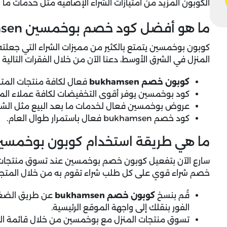
الكوبون المزيد من امتيازات الشراء الإضافية مثل خدمات ما بعد
ما هو أفضل كود خصم بوخمسين bukhamsen؟
كوبون بوخمسين يتمتع بالكثير من مميزات الشراء التي جعلته
المنزل في الشرق الأوسط، دعنا الآن من خلال الفقرات التالي
كوبون خصم bukhamsen
فعال لكافة منتجات المتج
كود بوخمسين يوفر أقوى التخفيضات لكافة عملاء المتج
عروض بوخمسين فعال لخدمات ما بعد البيع مثل الشحن
كود خصم bukhamsen فعال باستمرار طوال العام.
ما هي طريقة استخدام كوبون بوخمسي
سارع الآن بتفعيل كوبون خصم بوخمسين عند تسوق منتجات ا
خصم شراء قوي على كل طلب شراء تقوم به من خلال المتجر
قُم بنسخ
كوبون خصم bukhamsen
عن طريق الضغط
الفور بنقلك إلى واجهة الموقع الرئيسية.
تسوق منتجات المنزل مع بوخمسين من خلال قائمة العر