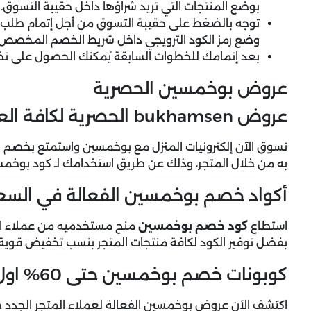
بوضع المنتجات التي تريد شراؤها داخل حقيبة التسوق.
وضع رمز الكود الترويجي داخل شريط الخصم المخصص 
بعد إتمامك للخطوات السابقة يُمكنك الحصول على ت
عروض بوخمسين الحصرية
عروض bukhamsen الحصرية لكافة العملاء + خصم 10% فوري
به من خلال المتجر، وذلك عن طريق استخدامك لـ كود بوخمس
أكواد خصم بوخمسين الفعالة في السع
استطاع
كود خصم بوخمسين
منح مستخدميه من عملاء المت
بفضل توفير الكود لكافة منتجات المتجر بنسب تخفيض قوية لا 
كوبونات خصم بوخمسين حتى 60% اول طلب