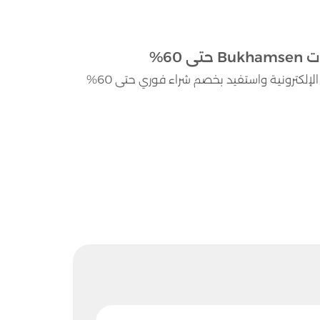
استخدم الآن كود خصم بو خمسين الفعال على منتجات المنزل الإلكترونية واستفيد بخصم شراء فوري حتى 60%