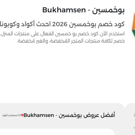
بوخمسين - Bukhamsen
كود خصم بوخمسين 2026 احدث أكواد وكوبونات Bukhamsen حتى 60%
خصم لكافة منتجات المتجر المُخفضة، والغير مُخفضة.
أفضل عروض بوخمسين - Bukhamsen
20 مستخدم اليوم