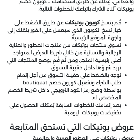
والقدامى، وذلك عن طريق استخدامك لـ كوبون خصم
بوتيكات أثناء الشراء باتباعك للخطوات التالية:
قُم بنسخ
كوبون بوتيكات
عن طريق الضغط على
خيار نسخ الكوبون الذي سيعمل على الفور بنقلك إلى
واجهة الموقع الرئيسية.
تسوق منتجات بوتيكات من منتجات العطور والعناية
الرجالية والنسائية من خلال شريط العرض المتواجد
أعلى رئيسية المتجر، ومن ثُم قُم بوضع المنتجات التي
تريد شراؤها داخل حقيبة التسوق.
توجه بالضغط على حقيبة التسوق من أجل إتمام
طلب الشراء وتفعيل كوبون خصم boutiqaat
بواسطة وضع رمز الكود الترويجي داخل شريط الخصم
المخصص له.
بعد إتمامك للخطوات السابقة يُمكنك الحصول على
تخفيضات بوتيكات اليومية.
عروض بوتيكات التي تستحق المتابعة
عروض بوتيكات على العطور العربية والعالمية