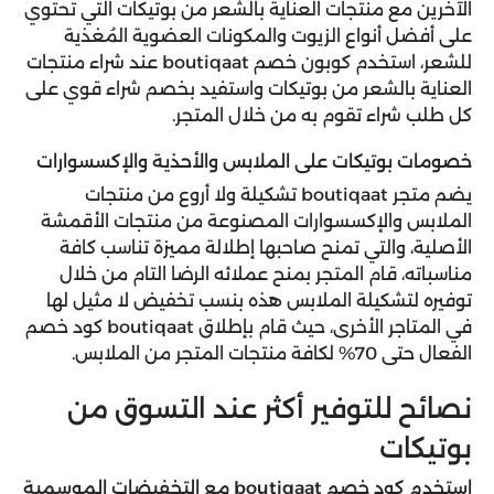
الآخرين مع منتجات العناية بالشعر من بوتيكات التي تحتوي
على أفضل أنواع الزيوت والمكونات العضوية المُغذية
للشعر، استخدم كوبون خصم boutiqaat عند شراء منتجات
العناية بالشعر من بوتيكات واستفيد بخصم شراء قوي على
كل طلب شراء تقوم به من خلال المتجر.
خصومات بوتيكات على الملابس والأحذية والإكسسوارات
يضم متجر boutiqaat تشكيلة ولا أروع من منتجات
الملابس والإكسسوارات المصنوعة من منتجات الأقمشة
الأصلية، والتي تمنح صاحبها إطلالة مميزة تناسب كافة
مناسباته، قام المتجر بمنح عملائه الرضا التام من خلال
توفيره لتشكيلة الملابس هذه بنسب تخفيض لا مثيل لها
في المتاجر الأخرى، حيث قام بإطلاق boutiqaat كود خصم
الفعال حتى 70% لكافة منتجات المتجر من الملابس.
نصائح للتوفير أكثر عند التسوق من
بوتيكات
استخدم كود خصم boutiqaat مع التخفيضات الموسمية