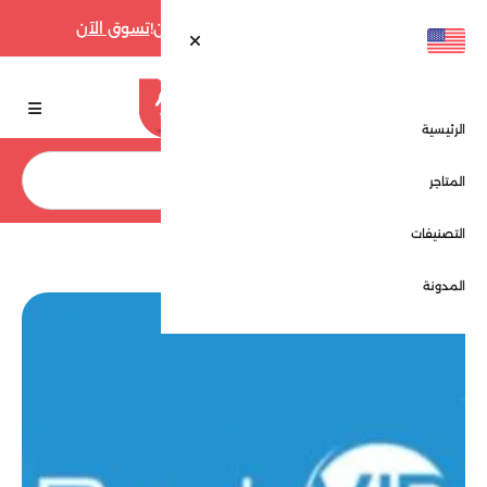
أقوى عروض فارفيتش حتى 70% الآن!
تسوق الآن
الرئيسية
بحث
المتاجر
التصنيفات
الرئيسية
المتاجر
بوك في اي بي - Book VIP
المدونة