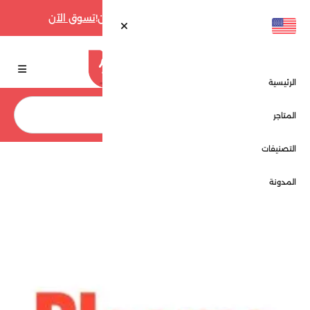
أقوى عروض فارفيتش حتى 70% الآن!
تسوق الآن
الرئيسية
بحث
المتاجر
التصنيفات
الرئيسية
المتاجر
بليمز - Bleems
المدونة