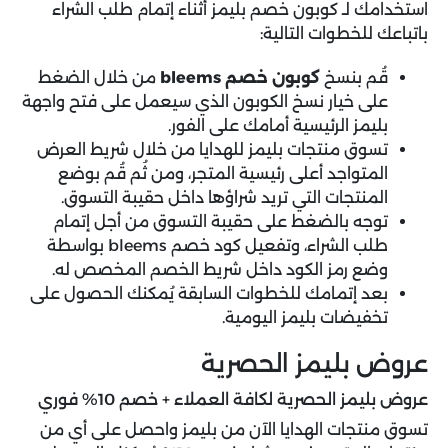
استخدامك لـ كوبون خصم بليمز أثناء إتمام طلب الشراء
باتباعك للخطوات التالية:
قُم بنسخ
كوبون خصم bleems
من خلال الضغط
على خيار نسخ الكوبون الذي سيعمل على فتح واجهة
بليمز الرئيسية أمامك على الفور.
تسوق منتجات بليمز للهدايا من خلال شريط العرض
المتواجد أعلى رئيسية المتجر، ومن ثُم قُم بوضع
المنتجات التي تريد شراؤها داخل حقيبة التسوق.
توجه بالضغط على حقيبة التسوق من أجل إتمام
طلب الشراء، وتفعيل كود خصم bleems بواسطة
وضع رمز الكود داخل شريط الخصم المخصص له.
بعد إتمامك للخطوات السابقة يُمكنك الحصول على
تخفيضات بليمز اليومية.
عروض بليمز الحصرية
عروض بليمز الحصرية لكافة العملاء + خصم 10% فوري
تسوق منتجات الهدايا الآن من بليمز واحصل على أي من