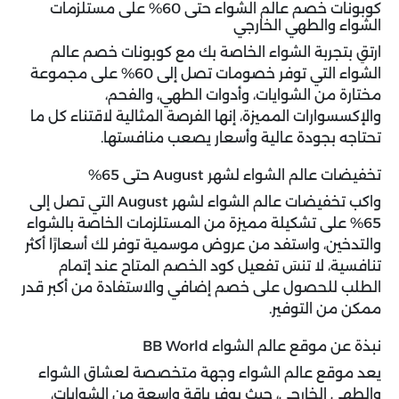
كوبونات خصم عالم الشواء حتى 60% على مستلزمات
الشواء والطهي الخارجي
ارتقِ بتجربة الشواء الخاصة بك مع
كوبونات خصم عالم
الشواء
التي توفر خصومات تصل إلى 60% على مجموعة
مختارة من الشوايات، وأدوات الطهي، والفحم،
والإكسسوارات المميزة، إنها الفرصة المثالية لاقتناء كل ما
تحتاجه بجودة عالية وأسعار يصعب منافستها.
تخفيضات عالم الشواء لشهر August حتى 65%
واكب تخفيضات عالم الشواء لشهر August التي تصل إلى
65% على تشكيلة مميزة من المستلزمات الخاصة بالشواء
والتدخين، واستفد من عروض موسمية توفر لك أسعارًا أكثر
تنافسية، لا تنسَ تفعيل كود الخصم المتاح عند إتمام
الطلب للحصول على خصم إضافي والاستفادة من أكبر قدر
ممكن من التوفير.
نبذة عن موقع عالم الشواء BB World
يعد موقع عالم الشواء وجهة متخصصة لعشاق الشواء
والطهي الخارجي، حيث يوفر باقة واسعة من الشوايات،