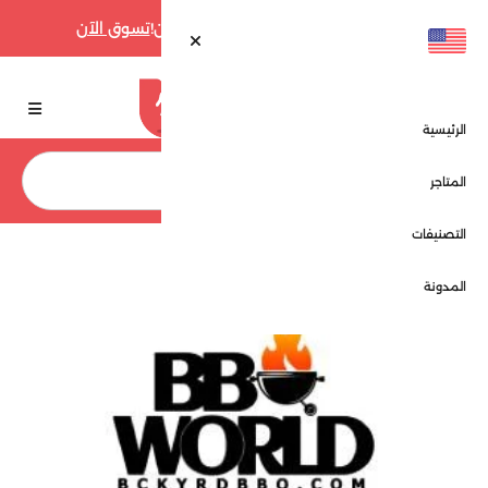
أقوى عروض فارفيتش حتى 70% الآن!
تسوق الآن
الرئيسية
بحث
المتاجر
التصنيفات
الرئيسية
المتاجر
عالم الشواء - BB World
المدونة