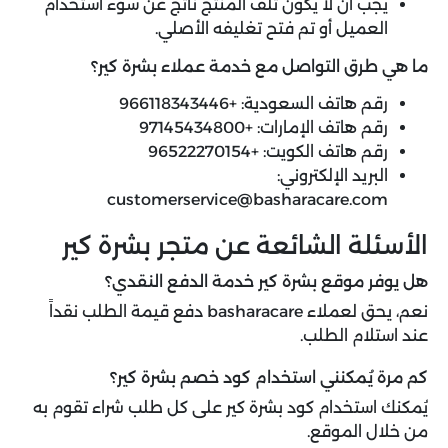
يجب أن لا يكون تلف المنتج ناتج عن سوء استخدام
العميل أو تم فتح تغليفه الأصلي.
ما هي طرق التواصل مع خدمة عملاء بشرة كير؟
رقم هاتف السعودية: +966118343446
رقم هاتف الإمارات: +97145434800
رقم هاتف الكويت: +96522270154
البريد الإلكتروني:
customerservice@basharacare.com
الأسئلة الشائعة عن متجر بشرة كير
هل يوفر موقع بشرة كير خدمة الدفع النقدي؟
نعم، يحق لعملاء basharacare دفع قيمة الطلب نقداً
عند استلام الطلب.
كم مرة يُمكنني استخدام كود خصم بشرة كير؟
يُمكنك استخدام كود بشرة كير على كل طلب شراء تقوم به
من خلال الموقع.