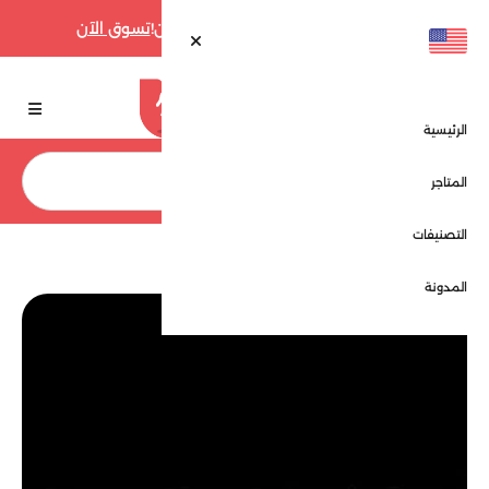
أقوى عروض فارفيتش حتى 70% الآن!
تسوق الآن
الرئيسية
بحث
المتاجر
التصنيفات
الرئيسية
المتاجر
بشرة كير - Basharacare
المدونة