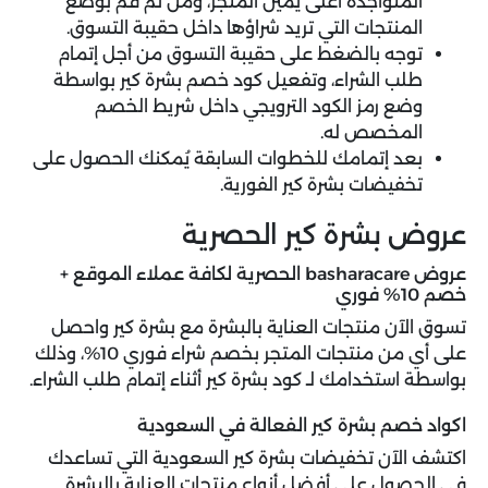
المتواجدة أعلى يمين المتجر، ومن ثُم قُم بوضع
المنتجات التي تريد شراؤها داخل حقيبة التسوق.
توجه بالضغط على حقيبة التسوق من أجل إتمام
طلب الشراء، وتفعيل كود خصم بشرة كير بواسطة
وضع رمز الكود الترويجي داخل شريط الخصم
المخصص له.
بعد إتمامك للخطوات السابقة يُمكنك الحصول على
تخفيضات بشرة كير الفورية.
عروض بشرة كير الحصرية
عروض basharacare الحصرية لكافة عملاء الموقع +
خصم 10% فوري
تسوق الآن منتجات العناية بالبشرة مع بشرة كير واحصل
على أي من منتجات المتجر بخصم شراء فوري 10%، وذلك
بواسطة استخدامك لـ كود بشرة كير أثناء إتمام طلب الشراء.
اكواد خصم بشرة كير الفعالة في السعودية
اكتشف الآن تخفيضات بشرة كير السعودية التي تساعدك
في الحصول على أفضل أنواع منتجات العناية بالبشرة