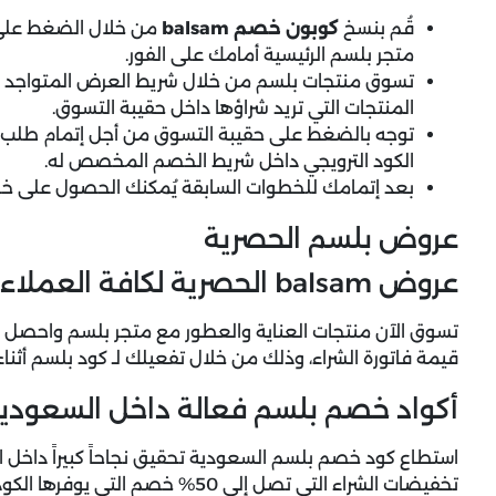
قُم بنسخ
كوبون خصم balsam
من خلال الضغط على 
متجر بلسم الرئيسية أمامك على الفور.
تسوق منتجات بلسم من خلال شريط العرض المتواجد أع
المنتجات التي تريد شراؤها داخل حقيبة التسوق.
توجه بالضغط على حقيبة التسوق من أجل إتمام طلب ا
الكود الترويجي داخل شريط الخصم المخصص له.
بعد إتمامك للخطوات السابقة يُمكنك الحصول على خ
عروض بلسم الحصرية
عروض balsam الحصرية لكافة العملاء + خصم 10% فوري
قيمة فاتورة الشراء، وذلك من خلال تفعيلك لـ كود بلسم أثناء
أكواد خصم بلسم فعالة داخل السعودي
استطاع كود خصم بلسم السعودية تحقيق نجاحاً كبيراً داخل 
تخفيضات الشراء التي تصل إلى 50% خصم التي يوفرها الكود أمام مستخدميه من عملاء الموقع السعوديين.