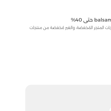
الفعال حتى 40% على كافة منتجات المتجر المُخفضة، والغير مُخفضة من منتجات