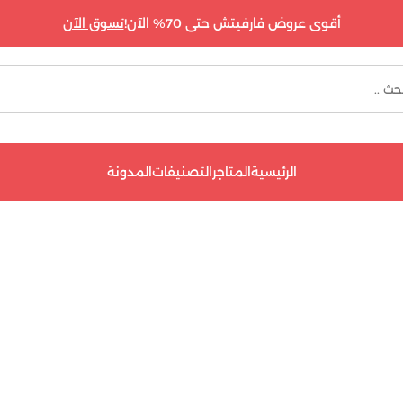
أقوى عروض فارفيتش حتى 70% الآن!
تسوق الآن
الرئيسية
المتاجر
التصنيفات
المدونة