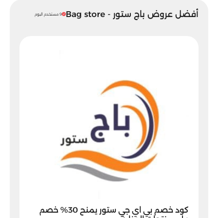
أفضل عروض باج ستور - Bag store
9 مستخدم اليوم
كود خصم بي اي جي ستور يمنح 30% خصم