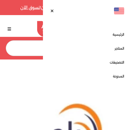
أقوى عروض فارفيتش حتى 70% الآن!
تسوق الآن
الرئيسية
بحث
المتاجر
التصنيفات
الرئيسية
المتاجر
باج ستور - Bag store
المدونة