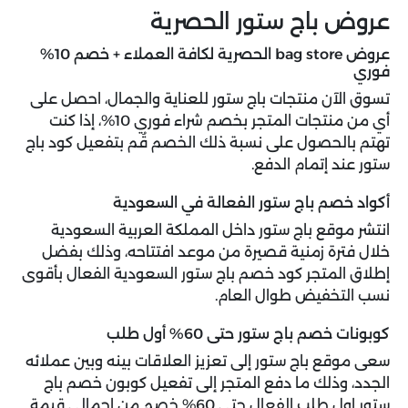
عروض باج ستور الحصرية
عروض bag store الحصرية لكافة العملاء + خصم 10%
فوري
تسوق الآن منتجات باج ستور للعناية والجمال، احصل على
أي من منتجات المتجر بخصم شراء فوري 10%، إذا كنت
تهتم بالحصول على نسبة ذلك الخصم قُم بتفعيل كود باج
ستور عند إتمام الدفع.
أكواد خصم باج ستور الفعالة في السعودية
انتشر موقع باج ستور داخل المملكة العربية السعودية
خلال فترة زمنية قصيرة من موعد افتتاحه، وذلك بفضل
إطلاق المتجر كود خصم باج ستور السعودية الفعال بأقوى
نسب التخفيض طوال العام.
كوبونات خصم باج ستور حتى 60% أول طلب
سعى موقع باج ستور إلى تعزيز العلاقات بينه وبين عملائه
الجدد، وذلك ما دفع المتجر إلى تفعيل كوبون خصم باج
ستور اول طلب الفعال حتى 60% خصم من إجمالي قيمة