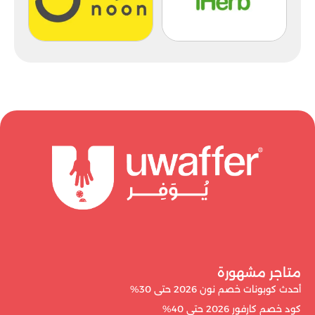
متاجر مشهورة
أحدث كوبونات خصم نون 2026 حتى 30%
كود خصم كارفور 2026 حتى 40%