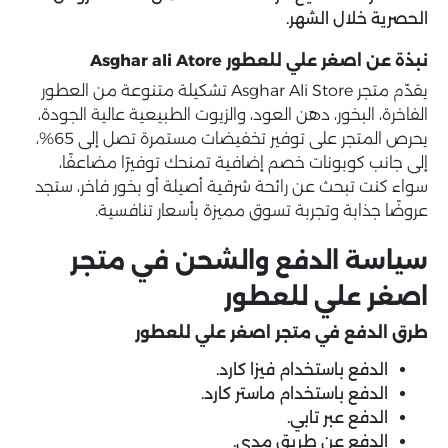
الحصرية خلال الشهر.
نبذة عن اصغر علي للعطور Asghar ali Atore
يقدّم متجر Asghar Ali Store تشكيلة متنوعة من العطور
الفاخرة، البخور، دهن العود، والزيوت الطبيعية عالية الجودة،
يحرص المتجر على توفير تخفيضات مستمرة تصل إلى 65%،
إلى جانب كوبونات خصم إضافية تمنحك توفيرًا مضاعفًا،
سواء كنت تبحث عن رائحة شرقية أصيلة أو بخور فاخر، ستجد
عروضًا جذابة وتجربة تسوق مميزة بأسعار تنافسية.
سياسة الدفع والشحن في متجر
اصغر علي للعطور
طرق الدفع في متجر اصغر علي للعطور
الدفع باستخدام فيزا كارد.
الدفع باستخدام ماستر كارد.
الدفع عبر تابي.
الدفع عن طريق مدى.