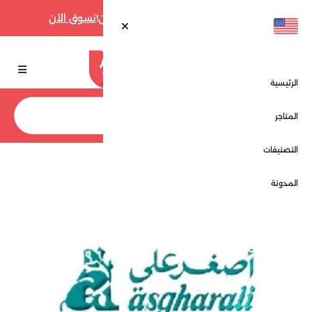
أقوى عروض فارفيتش حتى 70% الآن!
تسوق الآن
الرئيسية
بحث
المتاجر
التصنيفات
الرئيسية
المتاجر
اصغر علي للعطور - Asghar ali Atore
المدونة