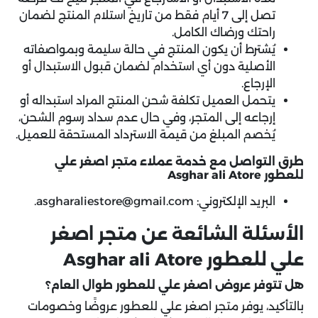
تصل إلى 7 أيام فقط من تاريخ استلام المنتج لضمان
راحتك ورضاك الكامل.
يُشترط أن يكون المنتج في حالة سليمة وبمواصفاته
الأصلية دون أي استخدام لضمان قبول الاستبدال أو
الإرجاع.
يتحمل العميل تكلفة شحن المنتج المراد استبداله أو
إرجاعه إلى المتجر، وفي حال عدم سداد رسوم الشحن،
يُخصم المبلغ من قيمة الاسترداد المستحقة للعميل.
طرق التواصل مع خدمة عملاء متجر اصغر علي
للعطور Asghar ali Atore
البريد الإلكتروني: asgharaliestore@gmail.com.
الأسئلة الشائعة عن متجر اصغر
علي للعطور Asghar ali Atore
هل تتوفر عروض اصغر علي للعطور طوال العام؟
بالتأكيد، يوفر متجر اصغر علي للعطور عروضًا وخصومات