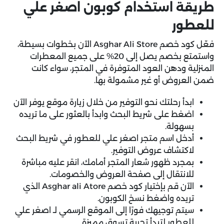
طريقة استخدام كوبون اصغر علي
للعطور
فعّل
كود خصم Asghar Ali Store
الآن بخطوات بسيطة،
واستمتع بخصم يصل إلى 20% على جميع المعطرات
المنزلية ودهن العود المتوفرة في المتجر، سواء كانت
ضمن العروض أو غير مشمولة بها.
ابدأ رحلتك نحو التوفير من خلال زيارة موقع يوفر الآن
اضغط على شريط البحث وابدأ بالعثور على ما تريده
بسهولة.
أدخل اسم متجر اصغر علي للعطور في شريط البحث
لاكتشاف عروض التوفير.
بمجرد ظهور شعار المتجر أمامك، انقر عليه مباشرة
للانتقال إلى صفحة العروض والخصومات.
الآن قم بإختيار كود خصم Asghar ali Atore الذي
تريده واضغط نسخ الكوبون.
سيتم توجيهك فورًا إلى الموقع الرسمي لـ اصغر علي
للعطور لتبدأ تجربة تسوق مميزة.