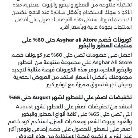
تشكيلة متنوعة من العطور والبخور والزيوت العطرية، هذه
الأكواد سهلة الاستخدام وتُفعّل مباشرة عند الدفع لتضمن
لك خصمًا فوريًا، استغل هذه الفرصة للحصول على أفضل
المنتجات بجودة عالية وبأسعار أقل.
كوبونات خصم Asghar ali Atore حتى 60% على
منتجات العطور والبخور
احصل على خصومات تصل حتى 60% عبر كوبونات خصم
Asghar Ali Store على مجموعة متنوعة من العطور
والبخور الفاخرة، توفر هذه الكوبونات فرصة مثالية لتجديد
مجموعتك بأفضل الأسعار، استفد من العروض الحصرية
وعيش تجربة تسوق مميزة مع توفير كبير.
تخفيضات اصغر علي للعطور لشهر August حتى 65%
استفد من تخفيضات اصغر علي للعطور لشهر August
التي تصل حتى 65% على كافة أنواع العطور والبخور
والعود وزيوت الشعر ومعطرات المنزل، استخدم
كود خصم
اصغر علي للعطور
للحصول على خصم إضافي وتوفير أكبر
عند الشراء، لا تضيع فرصة الاستفادة من هذه العروض