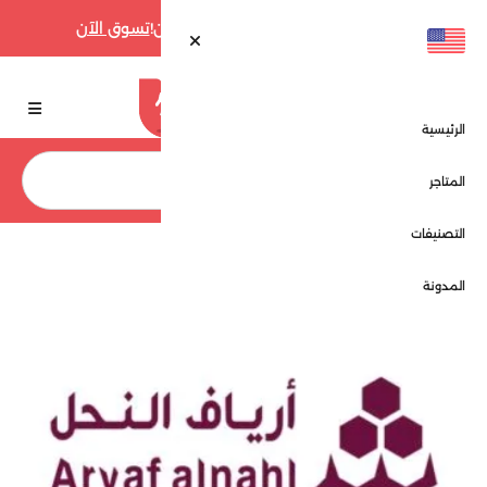
أقوى عروض فارفيتش حتى 70% الآن!
تسوق الآن
الرئيسية
بحث
المتاجر
التصنيفات
الرئيسية
ارياف النحل - Aryaf Alnahl
المدونة