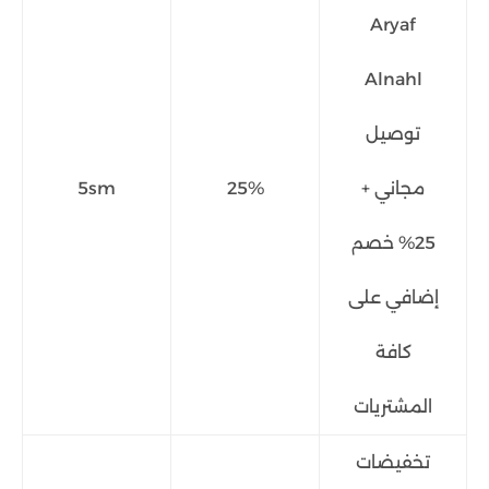
Aryaf
Alnahl
توصيل
مجاني +
25%
5sm
25% خصم
إضافي على
كافة
المشتريات
تخفيضات