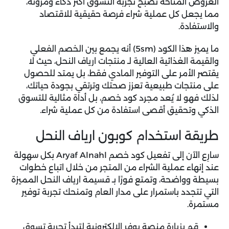
العروض المتاحة تصبح تجربة التسوق أكثر ذكاءً ومرونة،
مما يجعل كل عملية شراء فرصة حقيقية للاقتصاد
والاستفادة.
ما يميز هذا الكود (
5sm
) أنه يجمع بين الخصم الفعلي
والقيمة الغذائية العالية لـ منتجات ارياف النحل، حيث لا
يقتصر الأمر على التوفير المادي فقط، بل يمتد للحصول
على منتجات طبيعية تعزز صحتك وترتقي بجودة حياتك،
لذلك فهو لا يُعد مجرد كود خصم، بل أداة مثالية للتسوق
الذكي وتحقيق أقصى استفادة من كل عملية شراء.
طريقة استخدام كوبون ارياف النحل
سارِع الآن إلى تفعيل
كود خصم Aryaf Alnahl
بكل سهولة
عند إنهاء عملية الشراء من المتجر من خلال اتباع خطوات
بسيطة وواضحة، وتمتع فورًا بـ قسيمة ارياف النحل المميزة
التي تتجدد باستمرار على مدار العام وتمنحك تجربة توفير
مستمرة.
قم بزيارة منصة يوفر الإلكترونية لتبدأ تجربة تسوق