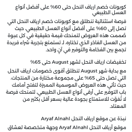
كوبونات خصم ارياف النحل حتى 60% على أفضل أنواع
العسل الطبيعي
فرصة استثنائية تنطلق مع
كوبونات خصم ارياف النحل
التي
تصل إلى 60% على أفضل أنواع العسل الطبيعي، حيث
صُممت هذه العروض لتمنحك قيمة حقيقية في كل عبوة
من العسل الفاخر الذي تختاره، لـ تستمتع بتجربة شراء فريدة
تجمع بين الفخامة والتوفير في آنٍ واحد.
تخفيضات ارياف النحل لشهر August حتى 65%
مع بداية شهر August تنطلق أقوى خصومات ارياف النحل
التي تصل حتى 65% على مجموعة مختارة من المنتجات،
حيث تأتي هذه العروض الموسمية المميزة لتفتح أمامك
باب التوفير على أرقى أنواع العسل الطبيعي، لتمنحك فرصة
لا تُفوّت للاستمتاع بجودة عالية بسعر أقل بكثير من
المعتاد.
نبذة عن موقع ارياف النحل Aryaf Alnahl
موقع أرياف النحل Aryaf Alnahl وجهة متخصصة لعشاق