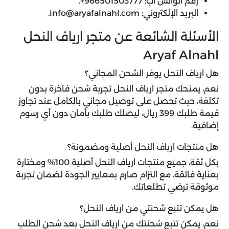
رقم الواتس اب: 966501503777+.
البريد الإلكتروني: info@aryafalnahl.com.
الأسئلة الشائعة عن متجر ارياف النحل
Aryaf Alnahl
هل ارياف النحل يوفر الشحن المجاني؟
نعم، يمنحك متجر ارياف النحل تجربة شحن فاخرة بدون
تكلفة، حيث تحصل على توصيل مجاني بالكامل عند تجاوز
قيمة طلبك 399 ريال، ليصلك طلبك بأمان دون أي رسوم
إضافية.
هل منتجات ارياف النحل أصلية ومضمونة؟
بكل ثقة، جميع منتجات ارياف النحل أصلية 100% ومختارة
بعناية فائقة، مع التزام صارم بمعايير الجودة لضمان تجربة
موثوقة ترضي تطلعاتك.
هل يمكن تتبع شحنتي من ارياف النحل؟
نعم، يمكن تتبع شحنتك من ارياف النحل بعد شحن الطلب