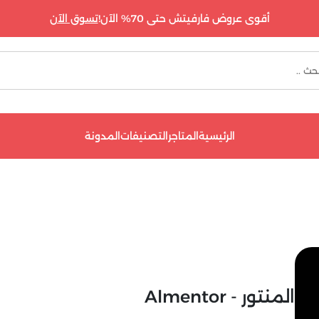
أقوى عروض فارفيتش حتى 70% الآن!
تسوق الآن
الرئيسية
المتاجر
التصنيفات
المدونة
المنتور - Almentor