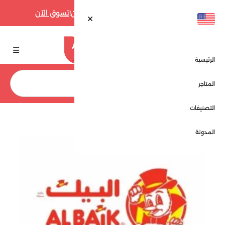
أقوى عروض فارفيتش حتى 70% الآن!
تسوق الآن
الرئيسية
بحث
المتاجر
التصنيفات
الرئيسية
المتاجر
البيك - Albaik
المدونة