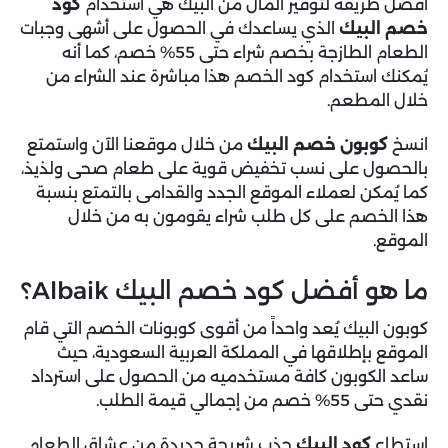
أفضل طريقة لتوفير المال من البيك هي استخدام
كود
خصم البيك
الذي يساعدك في الحصول على أشهى وجبات
الطعام الطازجة بخصم شراء حتى 55% خصم، كما أنه
يُمكنك استخدام كود الخصم هذا مباشرة عند الشراء من
خلال المطعم.
انسخ
كوبون خصم البيك
من خلال موقعنا الآن واستمتع
بالحصول على نسب تخفيض قوية على طعام صحى ولذيذ،
كما يُمكن لعملاء الموقع الجدد والقدامى بالتمتع بنسبة
هذا الخصم على كل طلب شراء يقومون به من خلال
الموقع.
ما هو أفضل كود خصم البيك Albaik؟
كوبون البيك يُعد واحداً من أقوى كوبونات الخصم التي قام
الموقع بإطلاقها في المملكة العربية السعودية، حيث
ساعد الكوبون كافة مستخدميه من الحصول على استرداد
نقدي حتى 55% خصم من إجمالي قيمة الطلب.
استطاع
كود البيك
جذب شريحة جديدة من عشاق الطعام